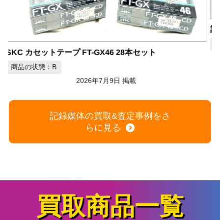
A
記録媒体まとめて287点 カセットテープ CD-R DVD-RAM VHS
商品の状態：A
2026年7月9日 掲載
記録媒体の買取&査定事例をさ
らに見る
買取商品一覧