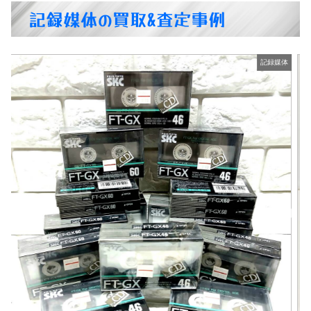
記録媒体の買取&査定事例
体
記録媒体