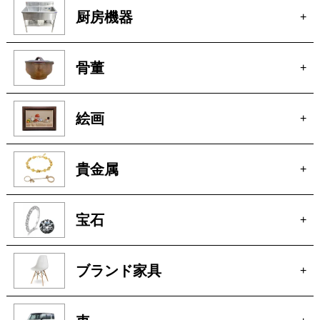
骨董
+
絵画
+
貴金属
+
宝石
+
ブランド家具
+
車
+