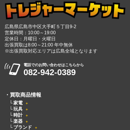
※出張買取対応エリアは広島全域となります
電話でのお問い合わせはこちらから
082-942-0389
・
買取商品情報
家電
＋
玩具
＋
時計
＋
楽器
＋
ブランド
＋
カメラ
＋
洋服
電動工具
無線機
ピアノ
厨房機器
着物