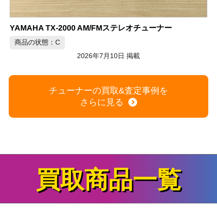
チューナーの買取&査定事例を
さらに見る
L
買取商品一覧
家電
+
時計
+