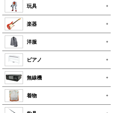
洋服
+
ピアノ
+
無線機
+
着物
+
釣具
+
お酒
+
オーディオ
+