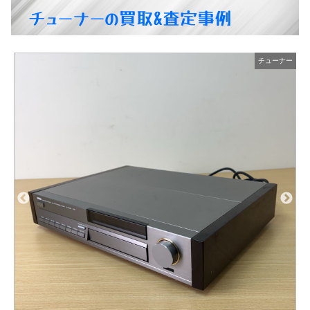
チューナーの買取&査定事例
ー
チューナー
JVCケンウッド WIRELESS TUNER ワイヤレスチューナー WT-904-B
商品の状態：B
2026年7月10日 掲載