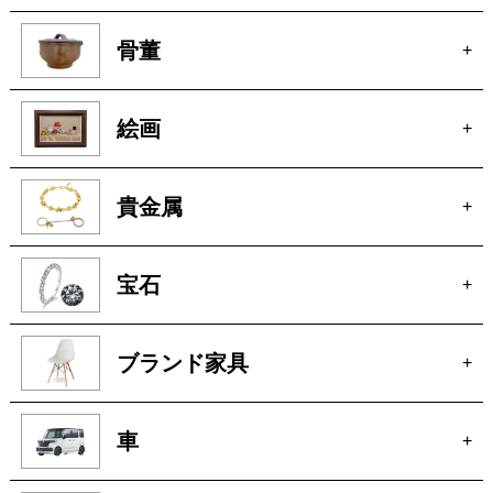
貴金属
+
宝石
+
ブランド家具
+
車
+
玩具
+
楽器
+