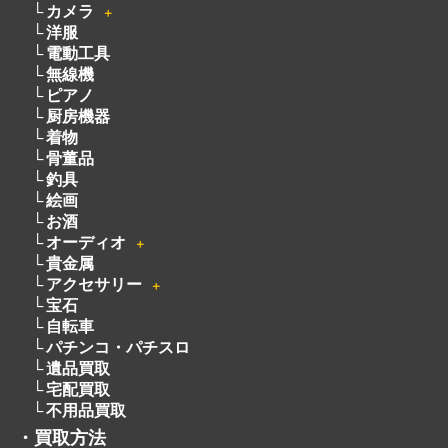
骨董品
釣具
絵画
お酒
オーディオ
＋
貴金属
アクセサリー
＋
宝石
自転車
パチンコ・パチスロ
遺品買取
宅配買取
不用品買取
・
買取方法
・
会社概要
・
サービスメニュー
・
ライン
・
よくある質問
・
お客様の声