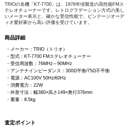
TRIOの名機「KT-7700」は、1976年頃製造の高性能FMス
テレオチューナーです。レトログラデーション方式の美し
いメーター表示と、確かな受信性能で、ビンテージオーデ
ィオ愛好家から高い評価を受けています。
商品詳細
メーカー：TRIO（トリオ）
型式：KT-7700 FMステレオチューナー
受信周波数：76MHz～90MHz
アンテナインピーダンス：300Ω平衡/75Ω不平衡
電源：AC100V 50Hz/60Hz
消費電力：22W
外形寸法：幅380×高さ149×奥行376mm
重量：8.5kg
査定ポイント