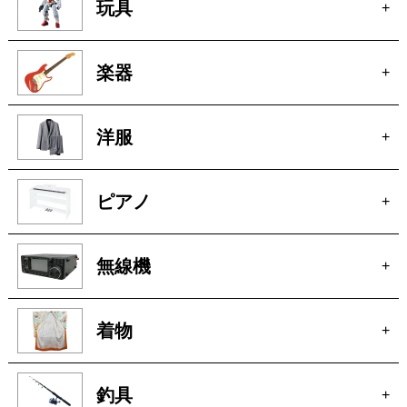
玩具
+
楽器
+
洋服
+
ピアノ
+
無線機
+
着物
+
釣具
+