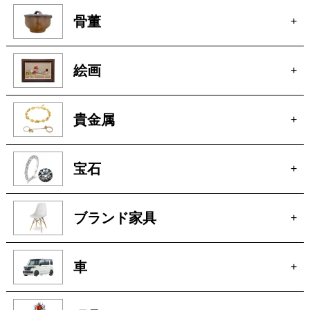
骨董
+
絵画
+
貴金属
+
宝石
+
ブランド家具
+
車
+