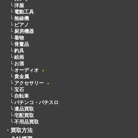
洋服
電動工具
無線機
ピアノ
厨房機器
着物
骨董品
釣具
絵画
お酒
オーディオ
＋
貴金属
アクセサリー
＋
宝石
自転車
パチンコ・パチスロ
遺品買取
宅配買取
不用品買取
・
買取方法