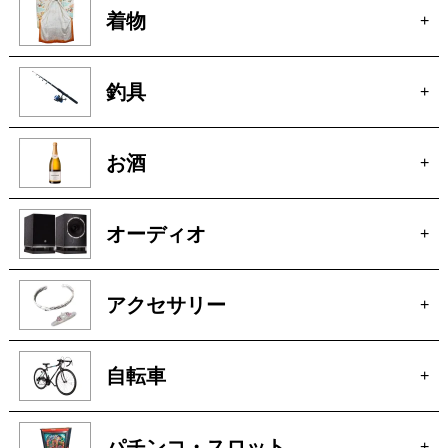
着物
+
釣具
+
お酒
+
オーディオ
+
アクセサリー
+
自転車
+
パチンコ・スロット
+