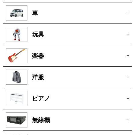
車
+
玩具
+
楽器
+
洋服
+
ピアノ
+
無線機
+