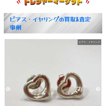
ピアス・イヤリングの買取&査定
事例
グ
ピアス・イヤリング