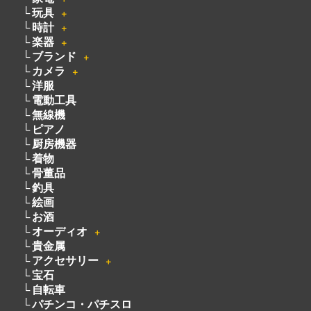
玩具
＋
時計
＋
楽器
＋
ブランド
＋
カメラ
＋
洋服
電動工具
無線機
ピアノ
厨房機器
着物
骨董品
釣具
絵画
お酒
オーディオ
＋
貴金属
アクセサリー
＋
宝石
自転車
パチンコ・パチスロ