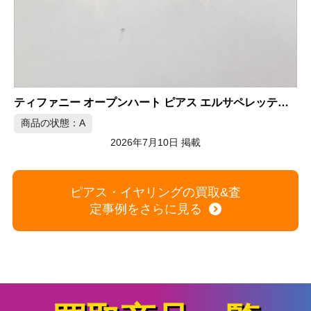
K18WG 天然ダイヤモンドピアス 0.28/0.28ct
5
商品の状態：A
2026年7月9日 掲載
ピアス・イヤリングの買取&査
定事例をさらに見る