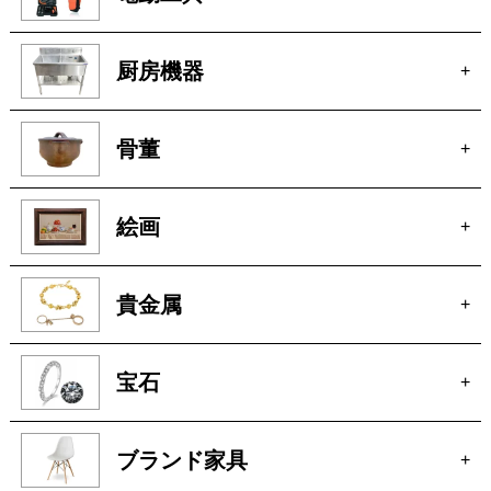
厨房機器
+
骨董
+
絵画
+
貴金属
+
宝石
+
ブランド家具
+