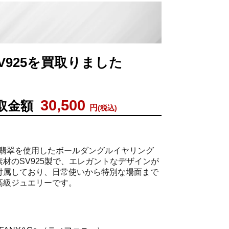
例
SV925を買取りました
30,500
取金額
円
(税込)
Co.の翡翠を使用したボールダングルイヤリング
材のSV925製で、エレガントなデザインが
付属しており、日常使いから特別な場面まで
高級ジュエリーです。