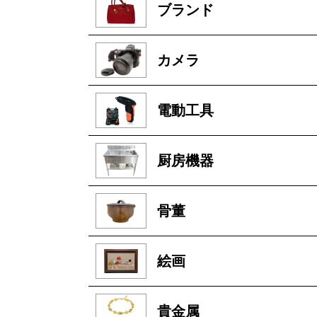
ブランド
カメラ
電動工具
厨房機器
骨董
絵画
貴金属