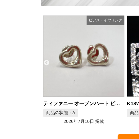
ピアス・イヤリング
ピアス・イヤリング
ティファニー オープンハート ピアス エルサペレッティ シルバー925
K18WG 天然ダイヤモンドピアス 0.28/0.28ct
商品の状態：A
商品
月10日 掲載
2026年7月9日 掲載