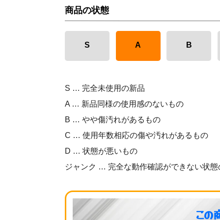
商品の状態
S
A
B
S … 完全未使用の新品
A … 新品同様の使用感のないもの
B … やや傷汚れがあるもの
C … 使用年数相応の傷や汚れがあるもの
D … 状態が悪いもの
ジャンク … 完全な動作確認ができない状態
この