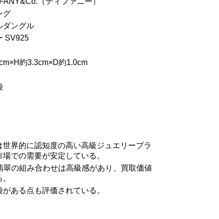
FANY&Co.（ティファニー）
ング
ルダングル
SV925
×H約3.3cm×D約1.0cm
袋
は世界的に認知度の高い高級ジュエリーブラ
市場での需要が安定している。
と翡翠の組み合わせは高級感があり、買取価値
る。
袋がある点も評価されている。