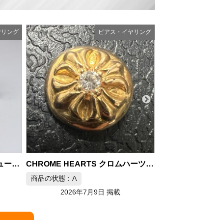
ヤリング
ピアス・イヤリング
商品の状態：B
2026年
CHROME HEARTS ER STUD CROSS BALL W/DMND 22K スタッドピアス
CHROME HEARTS クロムハーツ 22K クロスボール ダイヤ スタッドピアス
商品の状態：B
2026年7月9日 掲載