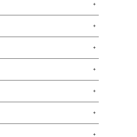
+
+
+
+
+
+
+