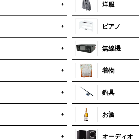
洋服
+
ピアノ
+
無線機
+
着物
+
釣具
+
お酒
+
オーディオ
+