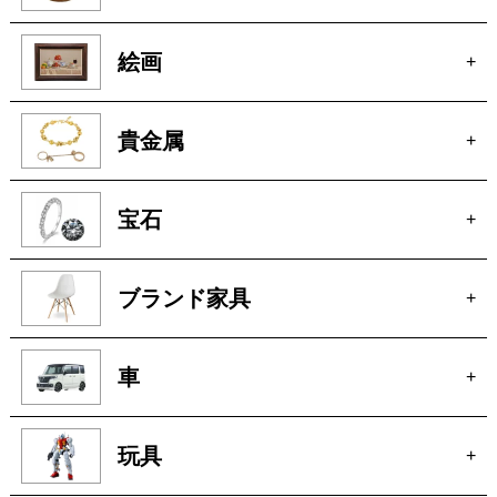
絵画
+
貴金属
+
宝石
+
ブランド家具
+
車
+
玩具
+