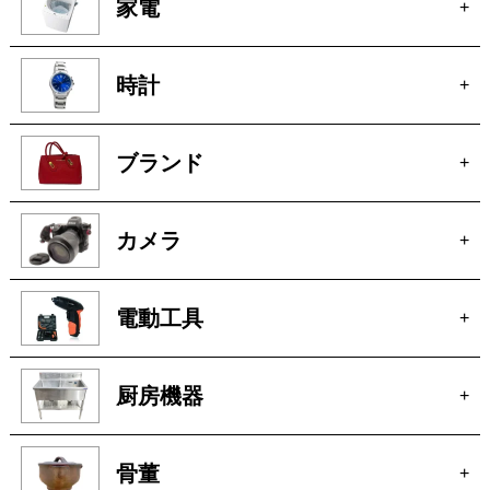
家電
+
時計
+
ブランド
+
カメラ
+
電動工具
+
厨房機器
+
骨董
+