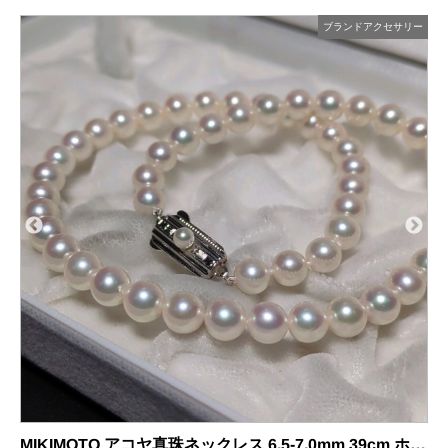
ー
ブランドアクセサリー
9
B
MIKIMOTO アコヤ真珠ネックレス 6.5-7.0mm 39cm ホワイト