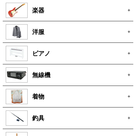
楽器
+
洋服
+
ピアノ
+
無線機
+
着物
+
釣具
+