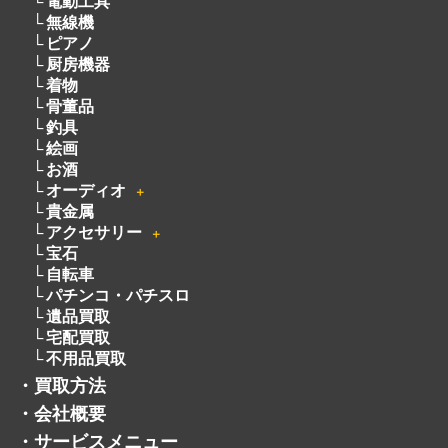
楽器
＋
ブランド
＋
カメラ
＋
洋服
電動工具
無線機
ピアノ
厨房機器
着物
骨董品
釣具
絵画
お酒
オーディオ
＋
貴金属
アクセサリー
＋
宝石
自転車
パチンコ・パチスロ
遺品買取
宅配買取