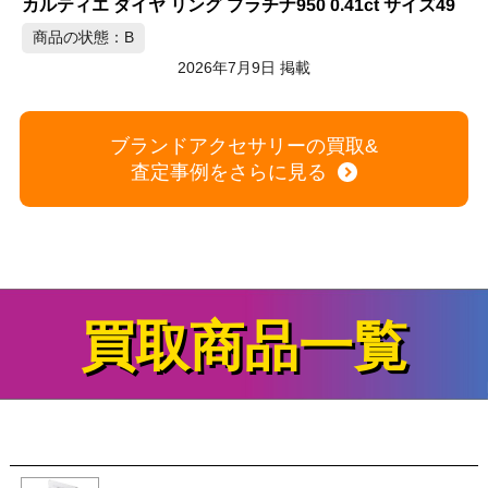
9
B
MIKIMOTO アコヤ真珠ネックレス 6.5-7.0mm 39cm ホワイト
商品の状態：B
2026年7月9日 掲載
ブランドアクセサリーの買取&
査定事例をさらに見る
買取商品一覧