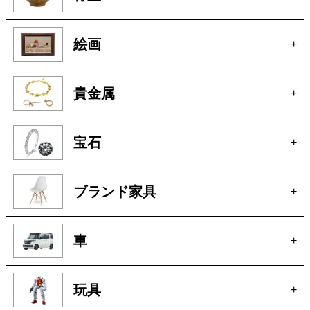
厨房機器
+
骨董
+
絵画
+
貴金属
+
宝石
+
ブランド家具
+