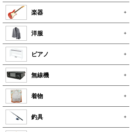
車
+
玩具
+
楽器
+
洋服
+
ピアノ
+
無線機
+
着物
+