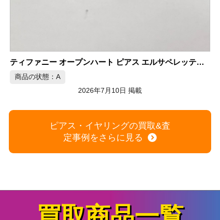
K18WG 天然ダイヤモンドピアス 0.28/0.28ct
エルサペレッティ シルバー925
商品の状態：A
2026年7月9日 掲載
ピアス・イヤリングの買取&査
定事例をさらに見る
買取商品一覧