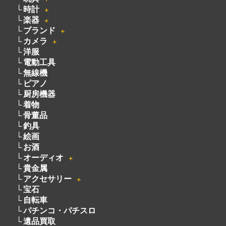
時計
＋
楽器
＋
ブランド
＋
カメラ
＋
洋服
電動工具
無線機
ピアノ
厨房機器
着物
骨董品
釣具
絵画
お酒
オーディオ
＋
貴金属
アクセサリー
＋
宝石
自転車
パチンコ・パチスロ
遺品買取