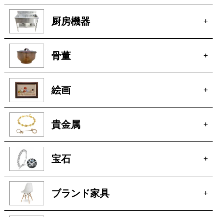
厨房機器
+
骨董
+
絵画
+
貴金属
+
宝石
+
ブランド家具
+