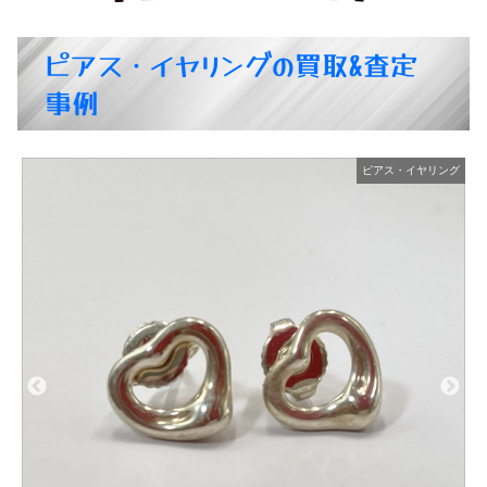
ピアス・イヤリングの買取&査定
事例
ング
ピアス・イヤリング