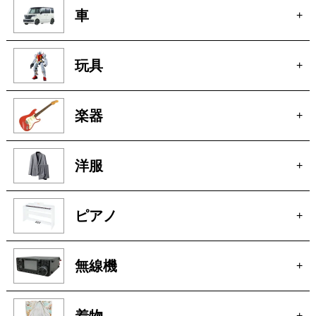
車
+
玩具
+
楽器
+
洋服
+
ピアノ
+
無線機
+
着物
+