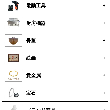
電動工具
+
厨房機器
+
骨董
+
絵画
+
貴金属
+
宝石
+