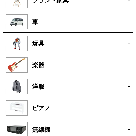
ブランド家具
+
車
+
玩具
+
楽器
+
洋服
+
ピアノ
+
無線機
+