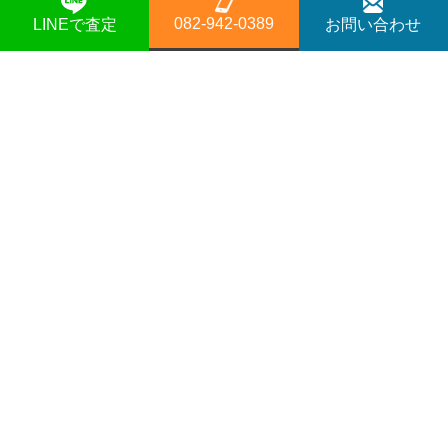
パチンコ・パチスロ
082-942-0389
LINEで査定
お問い合わせ
遺品買取
宅配買取
不用品買取
・
買取方法
・
会社概要
・
サービスメニュー
・
ライン
・
よくある質問
・
お客様の声
・
採用情報
・
トレマでフリマ
・
お知らせ
・
コラム
・
商品を探す
・
プライバシーポリシー
・
お問い合わせ