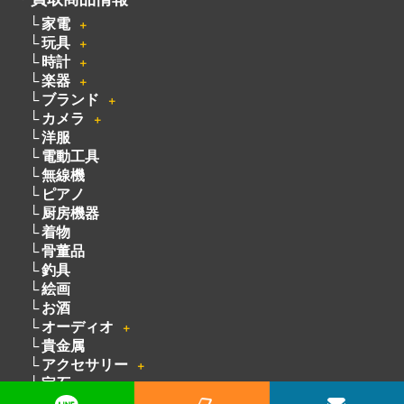
家電
＋
玩具
＋
時計
＋
楽器
＋
ブランド
＋
カメラ
＋
洋服
電動工具
無線機
ピアノ
厨房機器
着物
骨董品
釣具
絵画
お酒
オーディオ
＋
貴金属
アクセサリー
＋
宝石
自転車