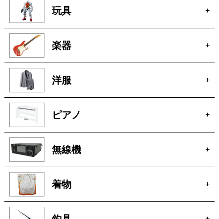
洋服
+
ピアノ
+
無線機
+
着物
+
釣具
+
お酒
+