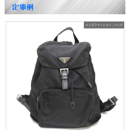
定事例
グ
メンズファッション
,
トートバッグ
エルメス ガーデンパーティPM トアルアッシュ ハンド トート
商品の状態：B