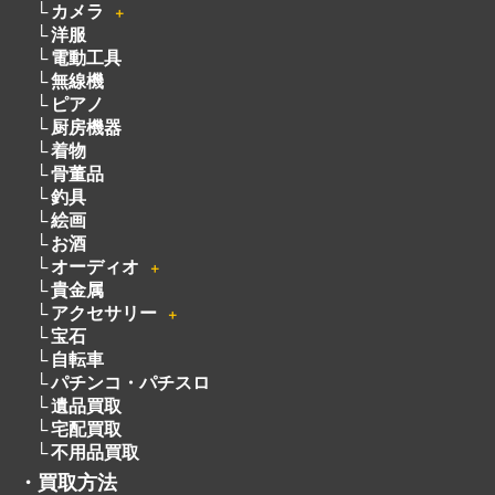
厨房機器
着物
骨董品
釣具
絵画
お酒
オーディオ
＋
貴金属
アクセサリー
＋
宝石
自転車
パチンコ・パチスロ
遺品買取
宅配買取
不用品買取
・
買取方法
・
会社概要
・
サービスメニュー
・
ライン
・
よくある質問