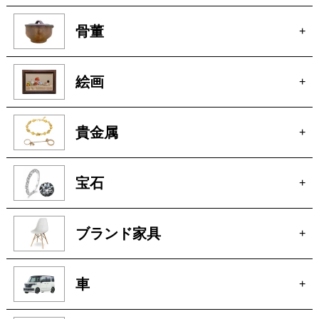
絵画
+
貴金属
+
宝石
+
ブランド家具
+
車
+
玩具
+
楽器
+