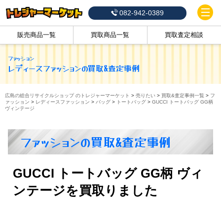
082-942-0389
販売商品一覧
買取商品一覧
買取査定相談
ファッション
レディースファッション
の買取&査定事例
広島の総合リサイクルショップ のトレジャーマーケット
>
売りたい
>
買取&査定事例一覧
>
フ
ァッション
>
レディースファッション
>
バッグ
>
トートバッグ
>
GUCCI トートバッグ GG柄
ヴィンテージ
ファッションの買取&査定事例
GUCCI トートバッグ GG柄 ヴィ
ンテージを買取りました