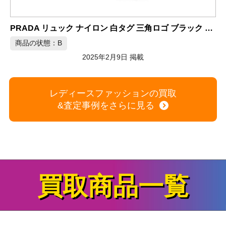
2025年2月9日 掲載
角ロゴ ブラック 保存袋付き
レディースファッションの買取
&査定事例をさらに見る
買取商品一覧
家電
+