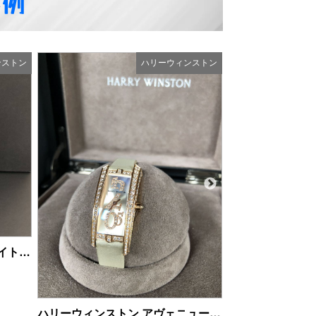
事例
ンストン
ハリーウィンストン
商品の状態：A
2026年
ハリーウィンストン ミッドナイト 450-MA42W WG金無垢 自動巻 メンズ腕時計
商品の状態：A
ハリーウィンストン アヴェニュートラフィック 340/LQWRL.WD/100 ローズゴールド