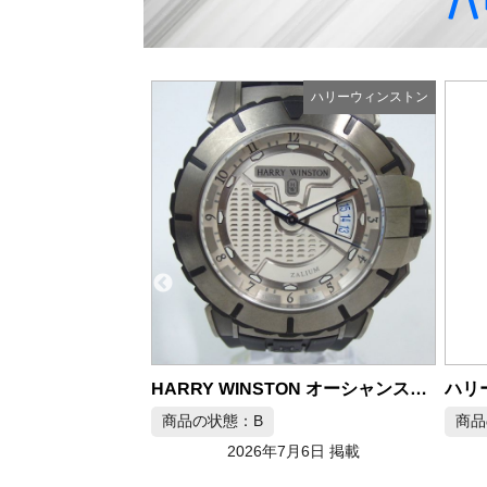
ハ
ハリーウィンストン
ハリーウィンストン
ハリーウィンストン アベニュー ミッドサイズ K18WG クォーツ
HARRY WINSTON オーシャンスポーツ 411/MA44Z 自動巻き腕時計
商品の状態：A
商品
月6日 掲載
2026年7月6日 掲載