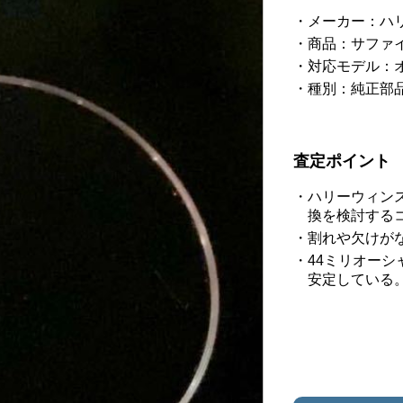
メーカー：ハリ
商品：サファ
対応モデル：オ
種別：純正部
査定ポイント
ハリーウィン
換を検討する
割れや欠けが
44ミリオー
安定している