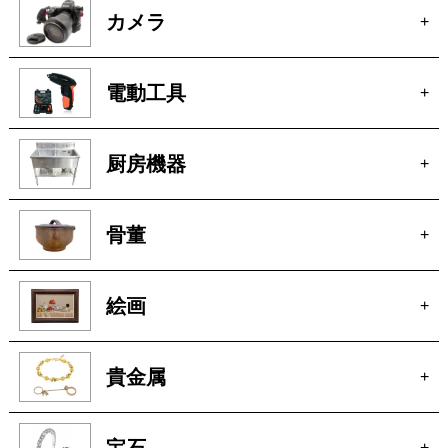
カメラ
+
電動工具
+
厨房機器
+
骨董
+
絵画
+
貴金属
+
宝石
+