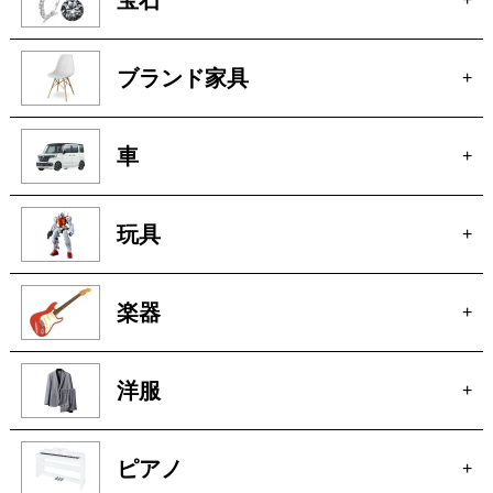
ブランド家具
+
車
+
玩具
+
楽器
+
洋服
+
ピアノ
+