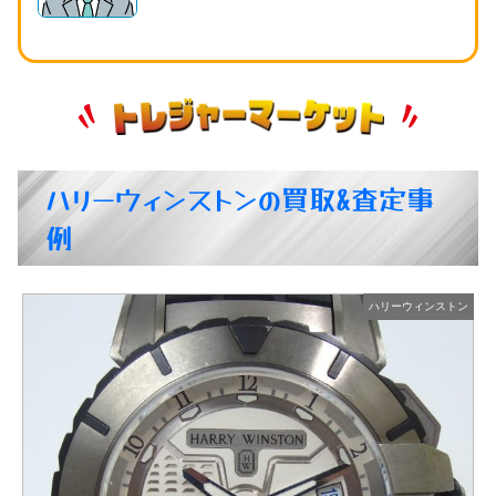
ハリーウィンストンの買取&査定事
例
ン
ハリーウィンストン