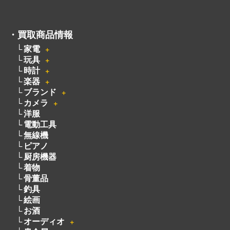
・
買取商品情報
家電
＋
玩具
＋
時計
＋
楽器
＋
ブランド
＋
カメラ
＋
洋服
電動工具
無線機
ピアノ
厨房機器
着物
骨董品
釣具
絵画
お酒
オーディオ
＋