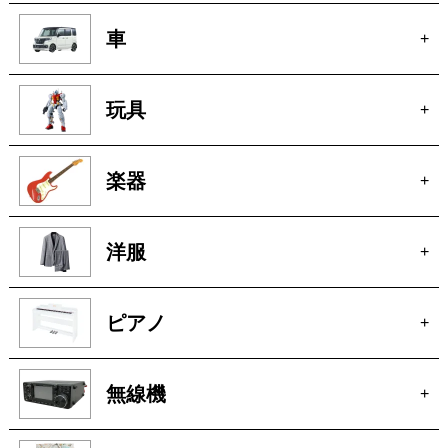
車
+
玩具
+
楽器
+
洋服
+
ピアノ
+
無線機
+