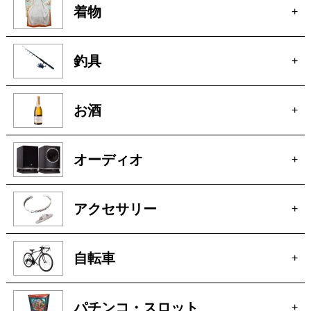
着物
+
釣具
+
お酒
+
オーディオ
+
アクセサリー
+
自転車
+
パチンコ・スロット
+