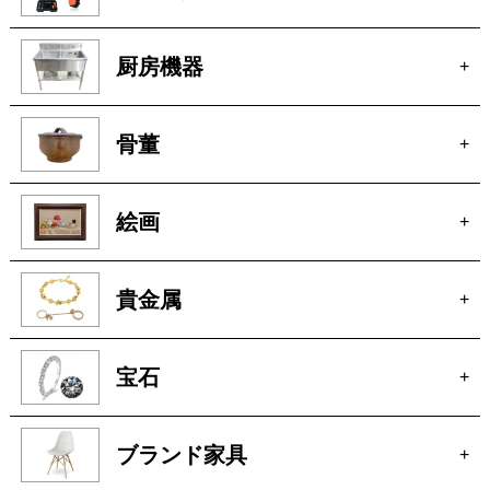
厨房機器
+
骨董
+
絵画
+
貴金属
+
宝石
+
ブランド家具
+