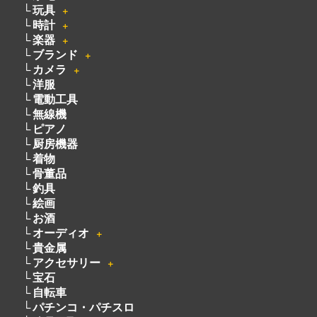
玩具
＋
時計
＋
楽器
＋
ブランド
＋
カメラ
＋
洋服
電動工具
無線機
ピアノ
厨房機器
着物
骨董品
釣具
絵画
お酒
オーディオ
＋
貴金属
アクセサリー
＋
宝石
自転車
パチンコ・パチスロ