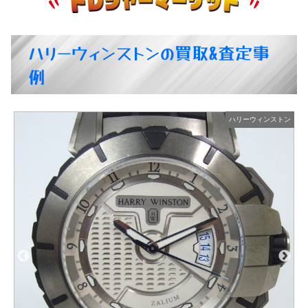
ハリーウィンストンの買取&査定事
例
ン
ハリーウィンストン