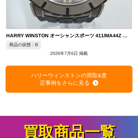
HARRY WINSTON オーシャンスポーツ 411/MA44Z 自動巻き腕時計
態：B
商品の状態：A
2026年7月6日 掲載
ハリーウィンストンの買取&査
定事例をさらに見る
買取商品一覧