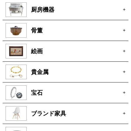
厨房機器
+
骨董
+
絵画
+
貴金属
+
宝石
+
ブランド家具
+