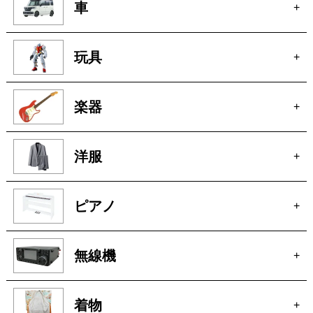
車
+
玩具
+
楽器
+
洋服
+
ピアノ
+
無線機
+
着物
+