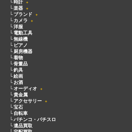
時計
＋
楽器
＋
ブランド
＋
カメラ
＋
洋服
電動工具
無線機
ピアノ
厨房機器
着物
骨董品
釣具
絵画
お酒
オーディオ
＋
貴金属
アクセサリー
＋
宝石
自転車
パチンコ・パチスロ
遺品買取
宅配買取