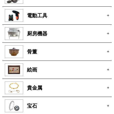
電動工具
+
厨房機器
+
骨董
+
絵画
+
貴金属
+
宝石
+