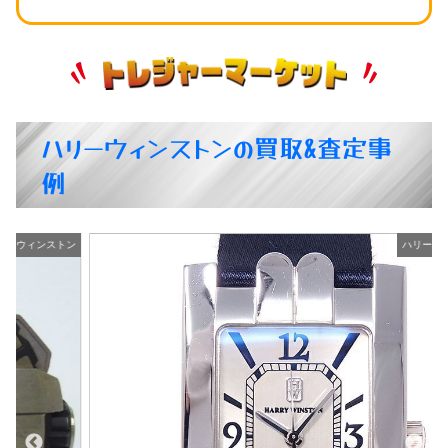
ハリーウィンストンの買取&査定事
例
ン
ハリーウィンストン