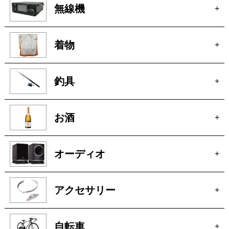
無線機
+
着物
+
釣具
+
お酒
+
オーディオ
+
アクセサリー
+
自転車
+