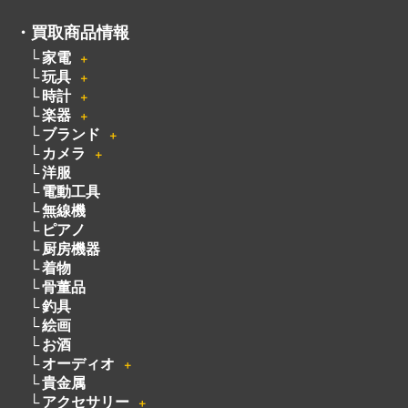
・
買取商品情報
家電
＋
玩具
＋
時計
＋
楽器
＋
ブランド
＋
カメラ
＋
洋服
電動工具
無線機
ピアノ
厨房機器
着物
骨董品
釣具
絵画
お酒
オーディオ
＋
貴金属
アクセサリー
＋