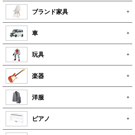
ブランド家具
+
車
+
玩具
+
楽器
+
洋服
+
ピアノ
+