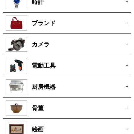
カメラ
+
電動工具
+
厨房機器
+
骨董
+
絵画
+
貴金属
+
宝石
+