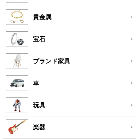
ブランド家具
+
車
+
玩具
+
楽器
+
洋服
+
ピアノ
+