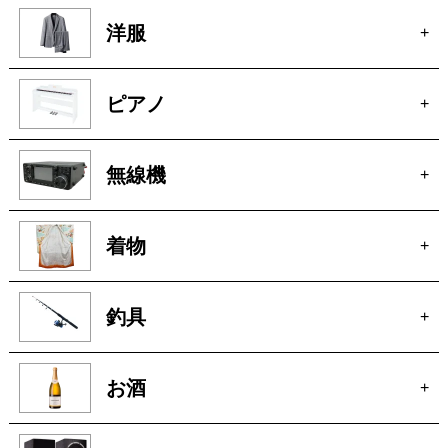
無線機
+
着物
+
釣具
+
お酒
+
オーディオ
+
アクセサリー
+