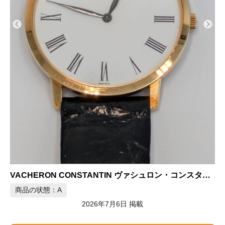
ヴァシュロン・コンスタンタン フィディアス レディース クォーツ腕時計 YGK18金ゴールド×SS
商品の状態：B
2026年7月5日 掲載
ヴァシュロンコンスタンタント
 18K 手巻き腕時計
ラディショナルの買取&査定事
例をさらに見る