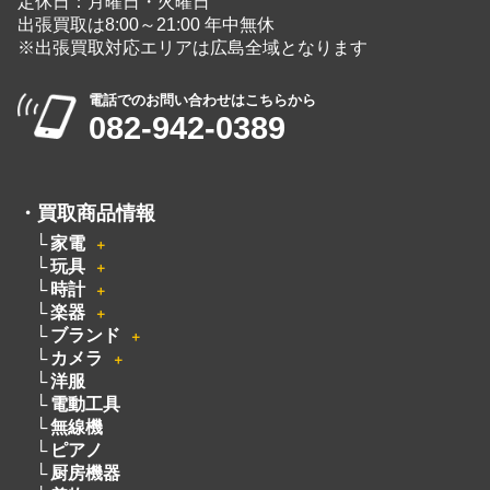
・
買取商品情報
家電
＋
玩具
＋
時計
＋
楽器
＋
ブランド
＋
カメラ
＋
洋服
電動工具
無線機
ピアノ
厨房機器
着物
骨董品
釣具
絵画
お酒
オーディオ
＋
貴金属