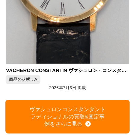
ヴァシュロン・コンスタンタン フィディアス レディース クォーツ腕時計 YGK18金ゴールド×SS
商品の状態：B
2026年7月5日 掲載
ヴァシュロンコンスタンタント
 18K 手巻き腕時計
ラディショナルの買取&査定事
例をさらに見る
買取商品一覧