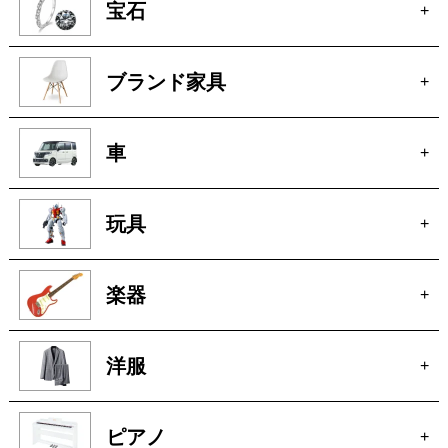
車
+
玩具
+
楽器
+
洋服
+
ピアノ
+
無線機
+
着物
+