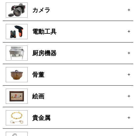
厨房機器
+
骨董
+
絵画
+
貴金属
+
宝石
+
ブランド家具
+