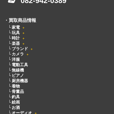
時計
＋
楽器
＋
ブランド
＋
カメラ
＋
洋服
電動工具
無線機
ピアノ
厨房機器
着物
骨董品
釣具
絵画
お酒
オーディオ
＋
貴金属
アクセサリー
＋
宝石
自転車
パチンコ・パチスロ
遺品買取