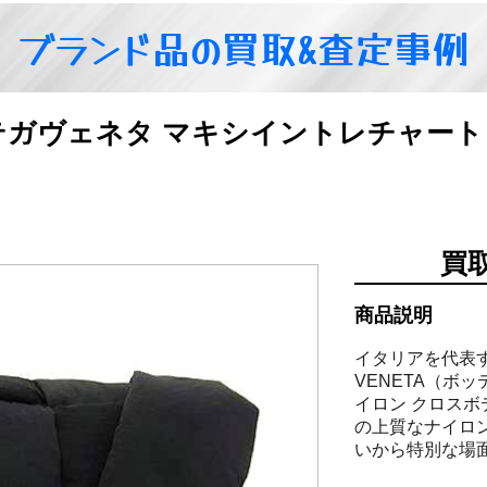
ブランド品の買取&査定事例
A ボッテガヴェネタ マキシイントレチャ
買
商品説明
イタリアを代表す
VENETA（ボ
イロン クロス
の上質なナイロ
いから特別な場