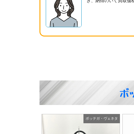
き、納得のいく買取価
ボ
ネタ
ボッテガ・ヴェネタ