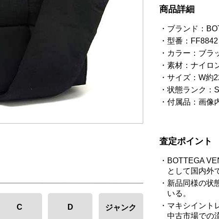
商品詳細
ブランド：BO
型番：FF8842
カラー：ブラ
素材：ナイロ
サイズ：W約22.5
状態ランク：
付属品：画像
査定ポイント
BOTTEGA
として国内外
新品同様の状
いる。
マキシイント
C
D
ジャンク
中古市場での