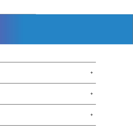
+
+
+