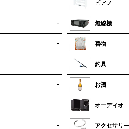
ピアノ
+
無線機
+
着物
+
釣具
+
お酒
+
オーディオ
+
アクセサリ
+