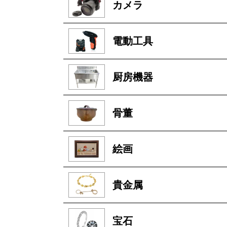
カメラ
電動工具
厨房機器
骨董
絵画
貴金属
宝石