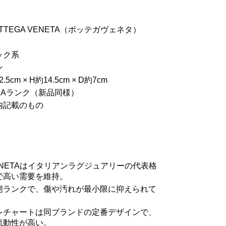
TTEGA VENETA（ボッテガヴェネタ）
ック系
ン
cm × H約14.5cm × D約7cm
SAランク（新品同様）
内記載のもの
 VENETAはイタリアンラグジュアリーの代表格
で高い需要を維持。
態ランクで、傷や汚れが最小限に抑えられて
レチャートは同ブランドの定番デザインで、
流動性が高い。