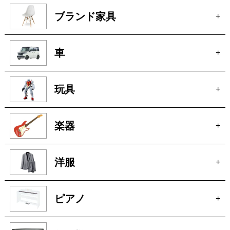
ブランド家具
+
車
+
玩具
+
楽器
+
洋服
+
ピアノ
+