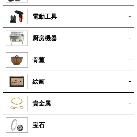
電動工具
+
厨房機器
+
骨董
+
絵画
+
貴金属
+
宝石
+