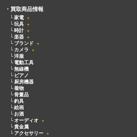
・
買取商品情報
家電
＋
玩具
＋
時計
＋
楽器
＋
ブランド
＋
カメラ
＋
洋服
電動工具
無線機
ピアノ
厨房機器
着物
骨董品
釣具
絵画
お酒
オーディオ
＋
貴金属
アクセサリー
＋