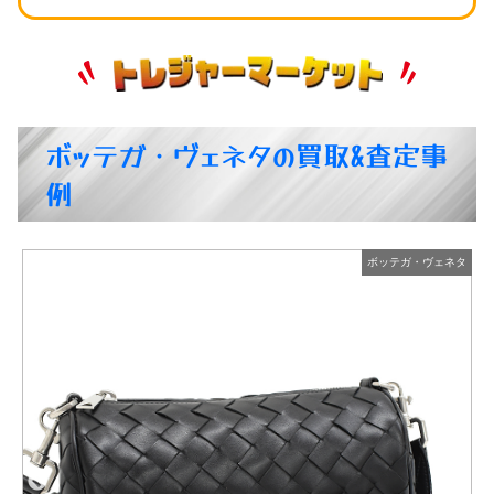
ボッテガ・ヴェネタの買取&査定事
例
タ
ボッテガ・ヴェネタ