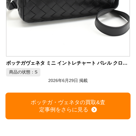
ボッテガヴェネタ イントレチャート 2WAY ビジネスバッグ
ディ ショルダーバッグ
商品の状態：A
2026年6月29日 掲載
ボッテガ・ヴェネタの買取&査
定事例をさらに見る