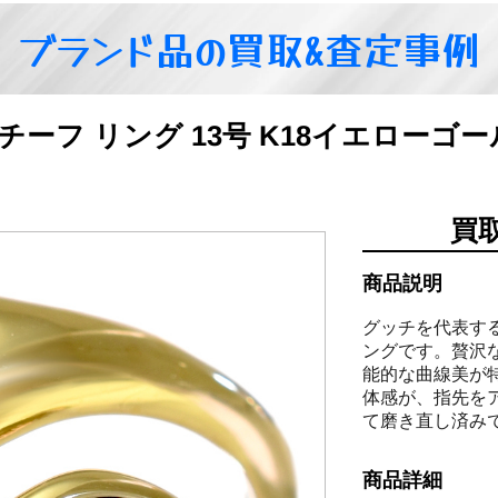
ブランド品の買取&査定事例
モチーフ リング 13号 K18イエロー
買
商品説明
グッチを代表す
ングです。贅沢
能的な曲線美が
体感が、指先を
て磨き直し済み
商品詳細