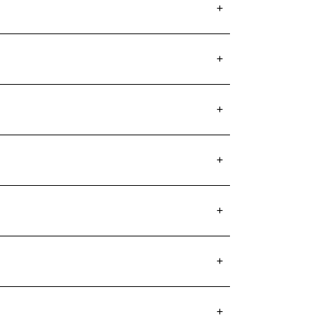
+
+
+
+
+
+
+