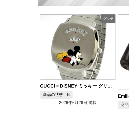
グッチ
グッチ
GUCCI × DISNEY ミッキー グリップウォッチ YA157419
Emilio GUCCI エミリオグッチ SAGA MINK ブラックミンク オーバーサイズコート 13号
月28日 掲載
商品の状態：A
商品
2026年6月28日 掲載