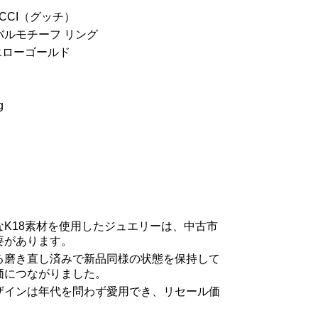
CCI（グッチ）
バルモチーフ リング
エローゴールド
g
なK18素材を使用したジュエリーは、中古市
要があります。
る磨き直し済みで新品同様の状態を保持して
価につながりました。
ザインは年代を問わず愛用でき、リセール価
。