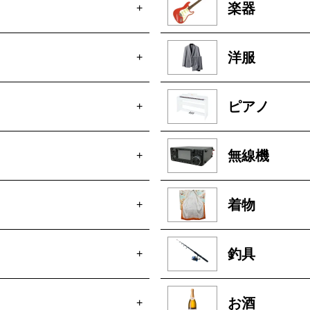
楽器
+
洋服
+
ピアノ
+
無線機
+
着物
+
釣具
+
お酒
+