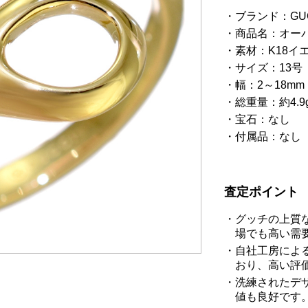
ブランド：GU
商品名：オー
素材：K18イ
サイズ：13号
幅：2～18mm
総重量：約4.9
宝石：なし
付属品：なし
査定ポイント
グッチの上質
場でも高い需
自社工房によ
おり、高い評
洗練されたデ
値も良好です