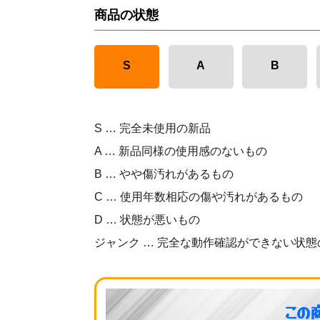
商品の状態
S
A
B
S … 完全未使用の新品
A … 新品同様の使用感のないもの
B … やや傷汚れがあるもの
C … 使用年数相応の傷や汚れがあるもの
D … 状態が悪いもの
ジャンク … 完全な動作確認ができない状態
この