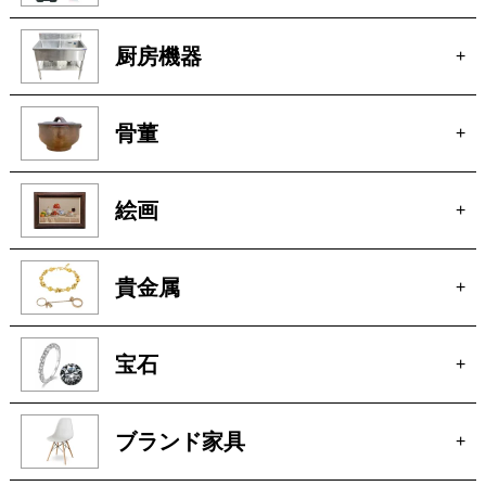
電動工具
+
厨房機器
+
骨董
+
絵画
+
貴金属
+
宝石
+
ブランド家具
+