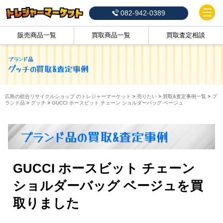
082-942-0389
販売商品一覧
買取商品一覧
買取査定相談
ブランド品
グッチ
の買取&査定事例
広島の総合リサイクルショップ のトレジャーマーケット
>
売りたい
>
買取&査定事例一覧
>
ブ
ランド品
>
グッチ
>
GUCCI ホースビット チェーン ショルダーバッグ ベージュ
ブランド品の買取&査定事例
GUCCI ホースビット チェーン
ショルダーバッグ ベージュを買
取りました