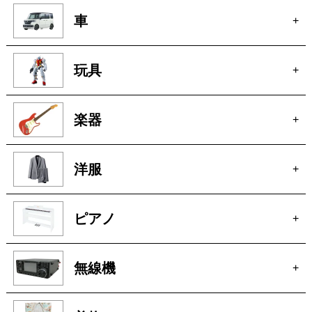
車
+
玩具
+
楽器
+
洋服
+
ピアノ
+
無線機
+