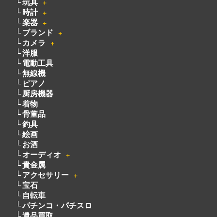
家電
＋
玩具
＋
時計
＋
楽器
＋
ブランド
＋
カメラ
＋
洋服
電動工具
無線機
ピアノ
厨房機器
着物
骨董品
釣具
絵画
お酒
オーディオ
＋
貴金属
アクセサリー
＋
宝石
自転車