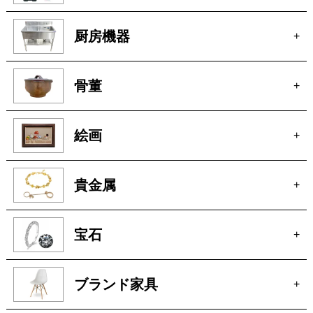
厨房機器
+
骨董
+
絵画
+
貴金属
+
宝石
+
ブランド家具
+