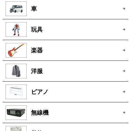
車
+
玩具
+
楽器
+
洋服
+
ピアノ
+
無線機
+