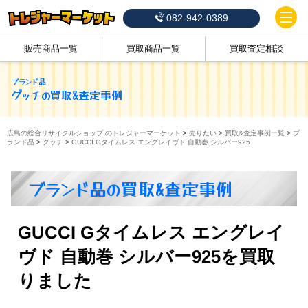
082-942-0389
販売商品一覧
買取商品一覧
買取査定相談
ブランド品
グッチ
の買取&査定事例
広島の総合リサイクルショップ のトレジャーマーケット
>
売りたい
>
買取&査定事例一覧
>
ブ
ランド品
>
グッチ
>
GUCCI Gタイムレス エングレイヴド 自動巻 シルバー925
ブランド品の買取&査定事例
GUCCI Gタイムレス エングレイ
ヴド 自動巻 シルバー925を買取
りました