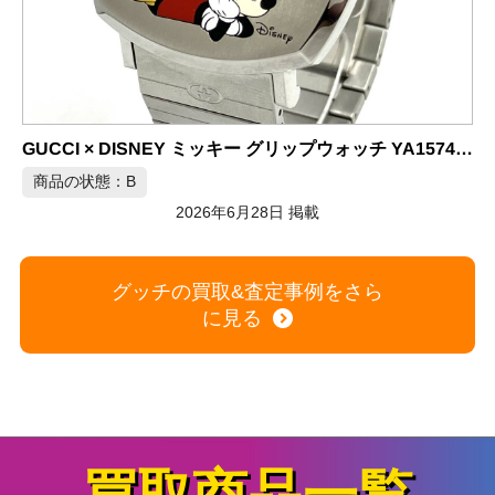
GUCCI × DISNEY ミッキー グリップウォッチ YA157419
態：B
2026年6月28日 掲載
商品の状態：A
グッチの買取&査定事例をさら
に見る