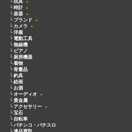
玩具
＋
時計
＋
楽器
＋
ブランド
＋
カメラ
＋
洋服
電動工具
無線機
ピアノ
厨房機器
着物
骨董品
釣具
絵画
お酒
オーディオ
＋
貴金属
アクセサリー
＋
宝石
自転車
パチンコ・パチスロ