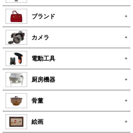
ブランド
+
カメラ
+
電動工具
+
厨房機器
+
骨董
+
絵画
+