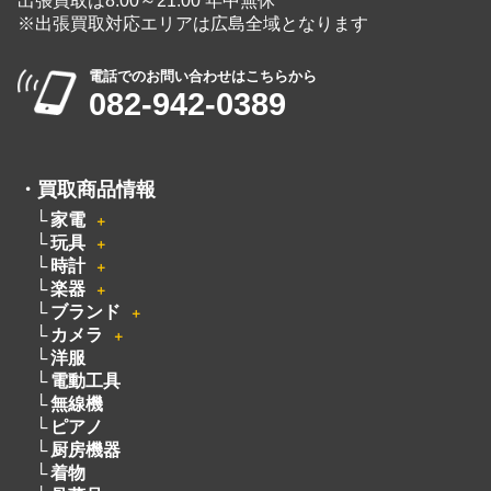
出張買取は8:00～21:00 年中無休
※出張買取対応エリアは広島全域となります
電話でのお問い合わせはこちらから
082-942-0389
・
買取商品情報
家電
＋
玩具
＋
時計
＋
楽器
＋
ブランド
＋
カメラ
＋
洋服
電動工具
無線機
ピアノ
厨房機器
着物