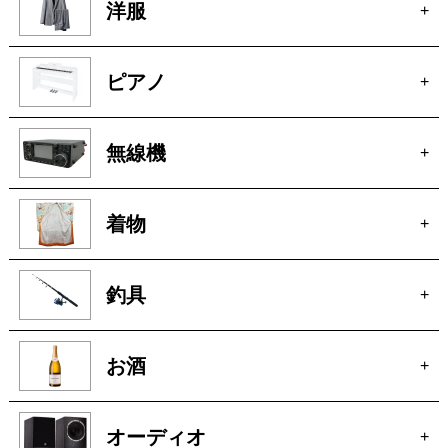
洋服
+
ピアノ
+
無線機
+
着物
+
釣具
+
お酒
+
オーディオ
+