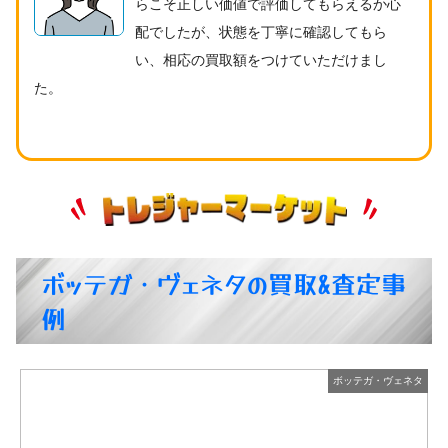
らこそ正しい価値で評価してもらえるか心
配でしたが、状態を丁寧に確認してもら
い、相応の買取額をつけていただけまし
た。
ボッテガ・ヴェネタの買取&査定事
例
タ
ボッテガ・ヴェネタ