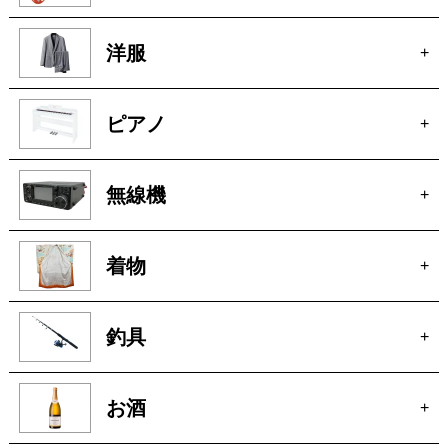
楽器
+
洋服
+
ピアノ
+
無線機
+
着物
+
釣具
+
お酒
+