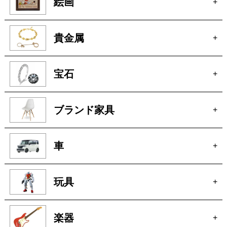
絵画
+
貴金属
+
宝石
+
ブランド家具
+
車
+
玩具
+