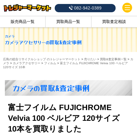
082-942-0389
販売商品一覧
買取商品一覧
買取査定相談
カメラ
カメラアクセサリー
の買取&査定事例
広島の総合リサイクルショップ のトレジャーマーケット
>
売りたい
>
買取&査定事例一覧
>
カ
メラ
>
カメラアクセサリー
>
フィルム
>
富士フイルム FUJICHROME Velvia 100 ベルビア
120サイズ 10本
カメラの買取&査定事例
富士フイルム FUJICHROME
Velvia 100 ベルビア 120サイズ
10本を買取りました