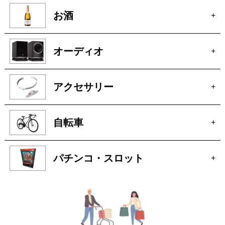
ピアノ
+
無線機
+
着物
+
釣具
+
お酒
+
オーディオ
+
アクセサリー
+