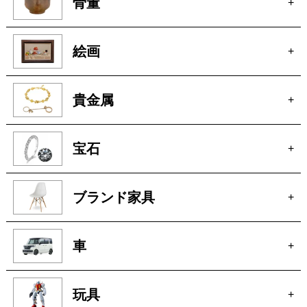
カメラ
+
電動工具
+
厨房機器
+
骨董
+
絵画
+
貴金属
+