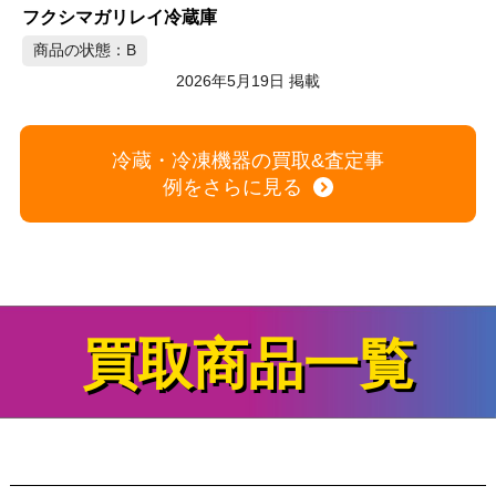
日本フリーザー 冷凍庫
ホ
商品の状態：B
2026年5月18日 掲載
冷蔵・冷凍機器の買取&査定事
例をさらに見る