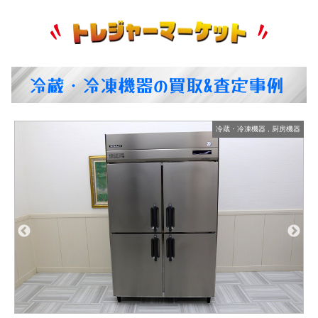
冷蔵・冷凍機器の買取&査定事例
器
冷蔵・冷凍機器
,
厨房機器