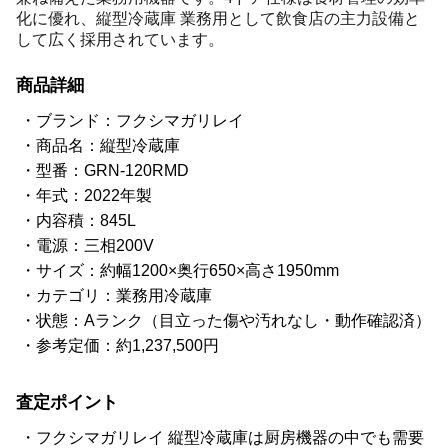
化に優れ、縦型冷蔵庫 業務用として飲食店の主力設備と
して広く採用されています。
商品詳細
ブランド：フクシマガリレイ
商品名：縦型冷蔵庫
型番：GRN-120RMD
年式：2022年製
内容積：845L
電源：三相200V
サイズ：約幅1200×奥行650×高さ1950mm
カテゴリ：業務用冷蔵庫
状態：Aランク（目立った傷や汚れなし・動作確認済）
参考定価：約1,237,500円
査定ポイント
フクシマガリレイ 縦型冷蔵庫は厨房機器の中でも需要