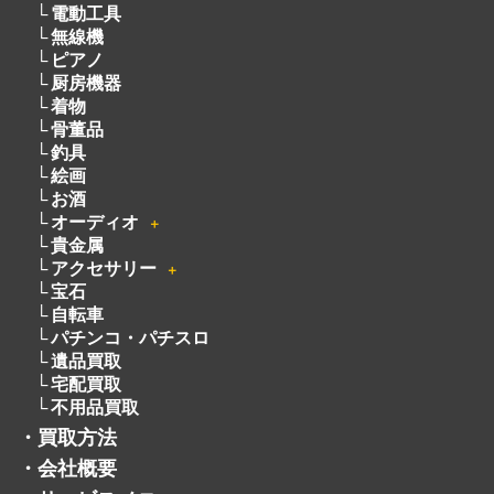
電話でのお問い合わせはこちらから
082-942-0389
・
買取商品情報
家電
＋
玩具
＋
時計
＋
楽器
＋
ブランド
＋
カメラ
＋
洋服
電動工具
無線機
ピアノ
厨房機器
着物
骨董品
釣具
絵画