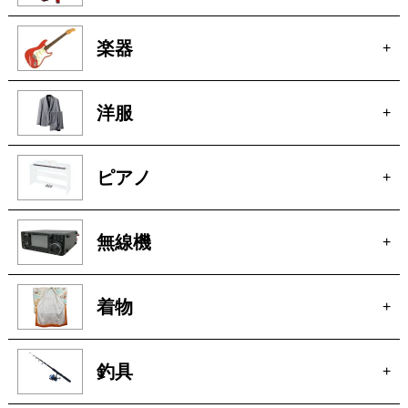
宝石
+
ブランド家具
+
車
+
玩具
+
楽器
+
洋服
+