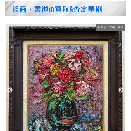
絵画・書道の買取&査定事例
道
骨董品
,
絵画・書道