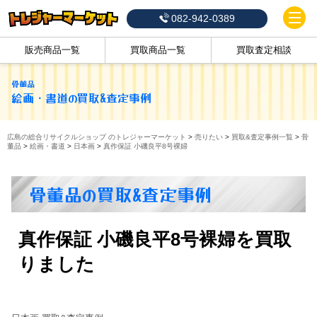
082-942-0389
販売商品一覧
買取商品一覧
買取査定相談
骨董品
絵画・書道
の買取&査定事例
広島の総合リサイクルショップ のトレジャーマーケット
>
売りたい
>
買取&査定事例一覧
>
骨
董品
>
絵画・書道
>
日本画
>
真作保証 小磯良平8号裸婦
骨董品の買取&査定事例
真作保証 小磯良平8号裸婦を買取
りました