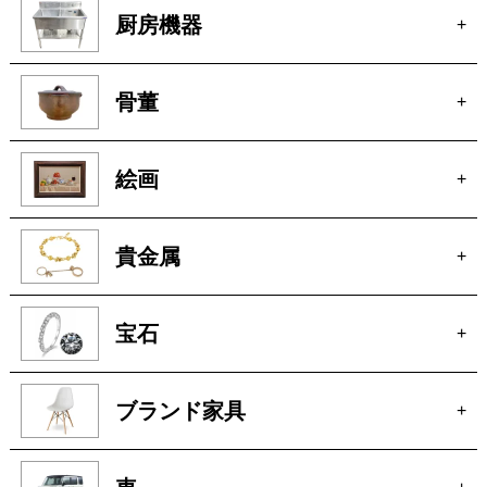
厨房機器
+
骨董
+
絵画
+
貴金属
+
宝石
+
ブランド家具
+