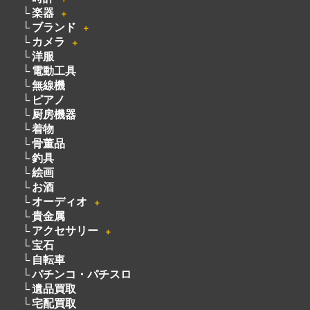
楽器
＋
ブランド
＋
カメラ
＋
洋服
電動工具
無線機
ピアノ
厨房機器
着物
骨董品
釣具
絵画
お酒
オーディオ
＋
貴金属
アクセサリー
＋
宝石
自転車
パチンコ・パチスロ
遺品買取
宅配買取