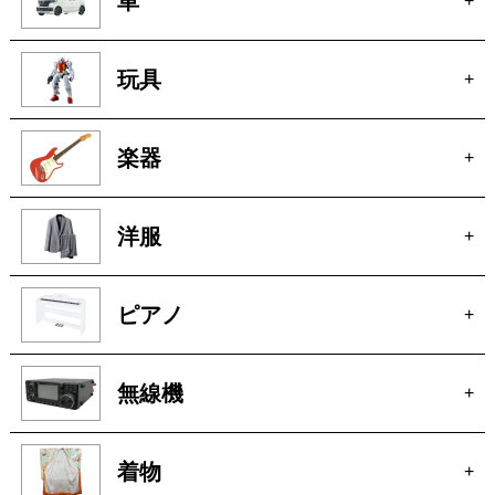
車
+
玩具
+
楽器
+
洋服
+
ピアノ
+
無線機
+
着物
+