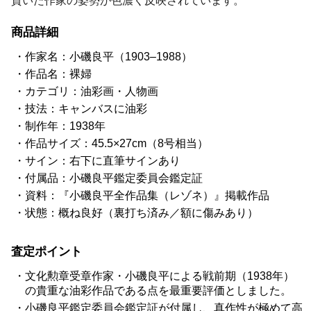
貫いた作家の姿勢が色濃く反映されています。
商品詳細
作家名：小磯良平（1903–1988）
作品名：裸婦
カテゴリ：油彩画・人物画
技法：キャンバスに油彩
制作年：1938年
作品サイズ：45.5×27cm（8号相当）
サイン：右下に直筆サインあり
付属品：小磯良平鑑定委員会鑑定証
資料：『小磯良平全作品集（レゾネ）』掲載作品
状態：概ね良好（裏打ち済み／額に傷みあり）
査定ポイント
文化勲章受章作家・小磯良平による戦前期（1938年）
の貴重な油彩作品である点を最重要評価としました。
小磯良平鑑定委員会鑑定証が付属し、真作性が極めて高