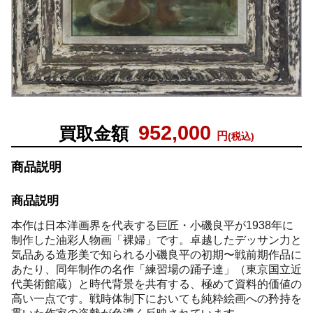
952,000
買取金額
円
(税込)
商品説明
商品説明
本作は日本洋画界を代表する巨匠・小磯良平が1938年に
制作した油彩人物画「裸婦」です。卓越したデッサン力と
気品ある造形美で知られる小磯良平の初期〜戦前期作品に
あたり、同年制作の名作「練習場の踊子達」（東京国立近
代美術館蔵）と時代背景を共有する、極めて資料的価値の
高い一点です。戦時体制下においても純粋絵画への矜持を