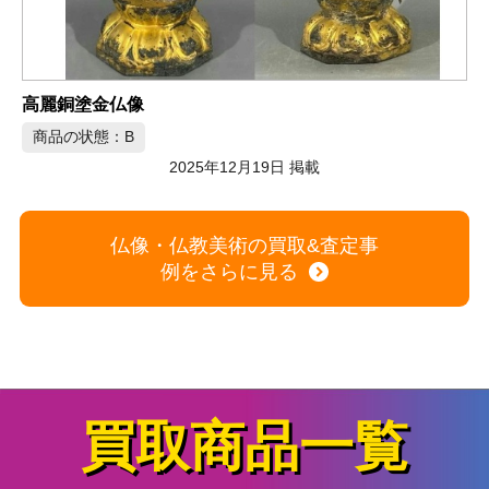
商品の状態：B
2025年12月1
12月19日 掲載
仏像・仏教美術の買取&査定事
例をさらに見る
買取商品一覧