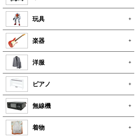
玩具
+
楽器
+
洋服
+
ピアノ
+
無線機
+
着物
+