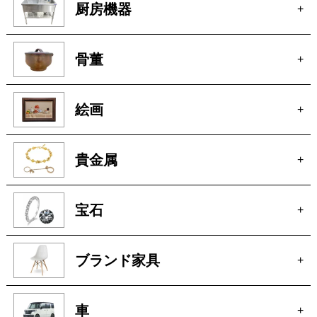
骨董
+
絵画
+
貴金属
+
宝石
+
ブランド家具
+
車
+