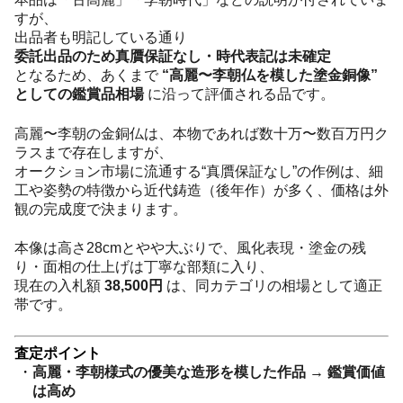
すが、
出品者も明記している通り
委託出品のため真贋保証なし・時代表記は未確定
となるため、あくまで
“高麗〜李朝仏を模した塗金銅像”
としての鑑賞品相場
に沿って評価される品です。
高麗〜李朝の金銅仏は、本物であれば数十万〜数百万円ク
ラスまで存在しますが、
オークション市場に流通する“真贋保証なし”の作例は、細
工や姿勢の特徴から近代鋳造（後年作）が多く、価格は外
観の完成度で決まります。
本像は高さ28cmとやや大ぶりで、風化表現・塗金の残
り・面相の仕上げは丁寧な部類に入り、
現在の入札額
38,500円
は、同カテゴリの相場として適正
帯です。
査定ポイント
高麗・李朝様式の優美な造形を模した作品 → 鑑賞価値
は高め