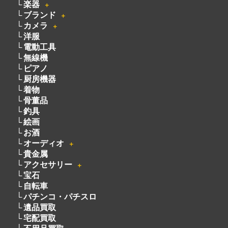
ブランド
＋
カメラ
＋
洋服
電動工具
無線機
ピアノ
厨房機器
着物
骨董品
釣具
絵画
お酒
オーディオ
＋
貴金属
アクセサリー
＋
宝石
自転車
パチンコ・パチスロ
遺品買取
宅配買取
不用品買取