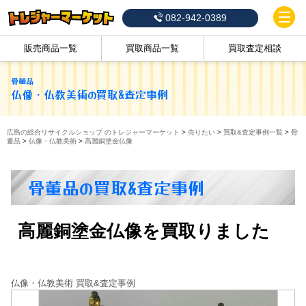
082-942-0389
販売商品一覧
買取商品一覧
買取査定相談
骨董品
仏像・仏教美術
の買取&査定事例
広島の総合リサイクルショップ のトレジャーマーケット
>
売りたい
>
買取&査定事例一覧
>
骨
董品
>
仏像・仏教美術
>
高麗銅塗金仏像
骨董品の買取&査定事例
高麗銅塗金仏像を買取りました
仏像・仏教美術 買取&査定事例