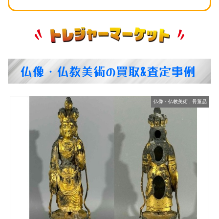
仏像・仏教美術の買取&査定事例
仏像・仏教美術
,
骨董品
高浮彫鏨刻塗金仏像