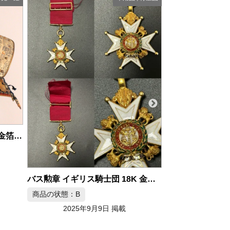
等身大 鎧兜 甲冑
商品の状態：C
2025年9月7日 掲載
バス勲章 イギリス騎士団 18K 金製 約1869年
甲冑 鎧兜 赤穂城