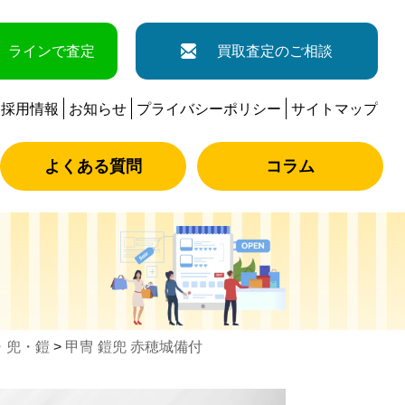
ラインで査定
買取査定のご相談
採用情報
お知らせ
プライバシーポリシー
サイトマップ
よくある質問
コラム
・兜・鎧
>
甲冑 鎧兜 赤穂城備付