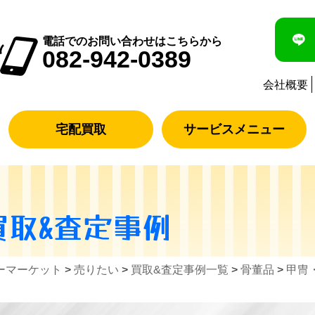
電話でのお問い合わせはこちらから
082-942-0389
会社概要
宅配買取
サービスメニュー
買取&査定事例
ーマーケット
>
売りたい
>
買取&査定事例一覧
>
骨董品
>
甲冑