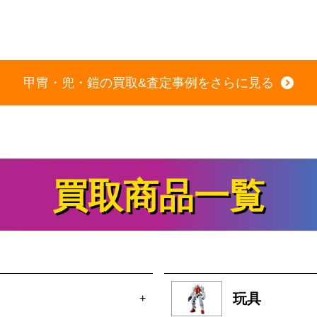
甲冑・兜・鎧の買取&査定事例をさらに見る
買取商品一覧
玩具
+