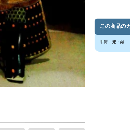
この商品の
甲冑・兜・鎧