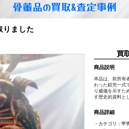
骨董品の買取&査定事例
取りました
買
商品説明
本品は、前所有
わった鎧兜一式
り威儀を示すた
す歴史的資料と
商品詳細
カテゴリ：甲