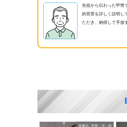
先祖から伝わった甲冑
的背景を詳しく説明し
ただき、納得して手放
骨董品
,
甲冑・兜・鎧
甲冑・兜・鎧
,
骨董品