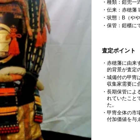
種類：鎧兜一
伝来：赤穂藩 
状態：B（や
保管：鎧櫃に
査定ポイント
赤穂藩に由来
的背景が査定
城備付の甲冑
収集家需要に
長期保管によ
れていたこと
た。
甲冑全体の市
付加価値を与