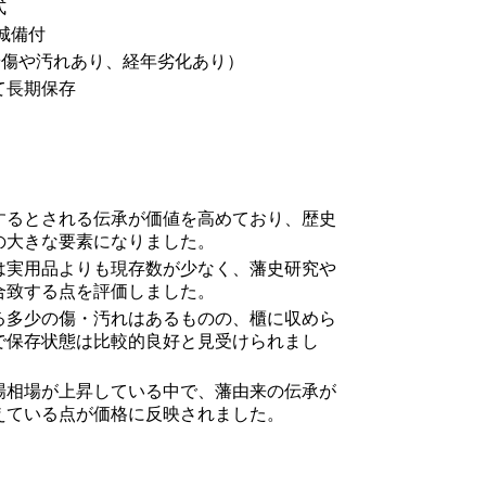
式
城備付
や傷や汚れあり、経年劣化あり）
て長期保存
するとされる伝承が価値を高めており、歴史
の大きな要素になりました。
は実用品よりも現存数が少なく、藩史研究や
合致する点を評価しました。
る多少の傷・汚れはあるものの、櫃に収めら
で保存状態は比較的良好と見受けられまし
場相場が上昇している中で、藩由来の伝承が
えている点が価格に反映されました。