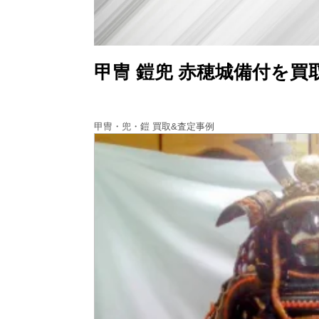
甲冑 鎧兜 赤穂城備付を買
甲冑・兜・鎧 買取&査定事例