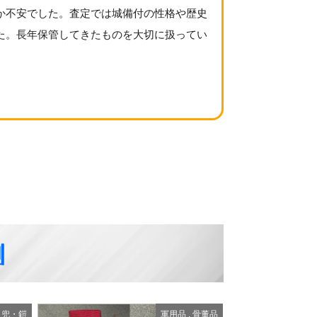
か不安でした。査定では城備付の性格や歴史
た。長年保管してきたものを大切に扱ってい
例
,
骨董品
骨董品
,
甲冑・兜・鎧