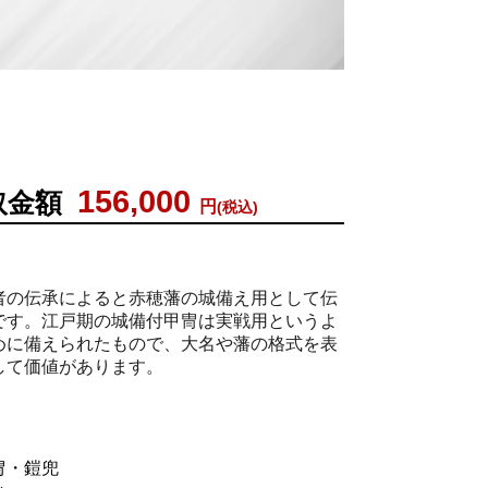
156,000
取金額
円
(税込)
者の伝承によると赤穂藩の城備え用として伝
です。江戸期の城備付甲冑は実戦用というよ
めに備えられたもので、大名や藩の格式を表
して価値があります。
冑・鎧兜