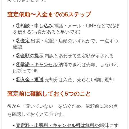
査定依頼〜入金までの5ステップ
①相談・申し込み
:電話・メール・LINEなどで品物
を伝える(写真があると早いです)
②査定
:出張・宅配・店頭のいずれかで、一点ずつ
確認
③金額の提示
:内訳とあわせて査定額が示される
④承諾・キャンセル
:納得できれば売却、しなけれ
ば断ってOK
⑤入金・返送
:売却分は入金、売らない物は返却
査定前に確認しておく5つのこと
後から「聞いていない」を防ぐため、依頼前に次の点
を確認しておくと安心です。
査定料・出張料・キャンセル料は無料か
(曖昧にす