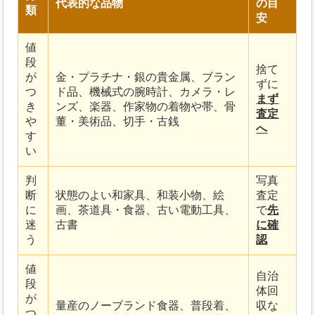
代表的な品物
の目
類
安
値
段
捨て
が
金・プラチナ・銀の貴金属、ブラン
ずに
つ
ド品、機械式の腕時計、カメラ・レ
まず
き
ンズ、楽器、作家物の着物や帯、骨
査定
や
董・美術品、切手・古銭
へ
す
い
判
写真
断
状態のよい和家具、和装小物、絵
査定
に
画、茶道具・食器、古い電動工具、
で
先
迷
古書
に確
う
認
値
自治
段
体回
が
量産のノーブランド食器、普段着、
収な
つ