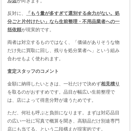
ル店
が向きます。
反対に、
「もう量が多すぎて選別する余力がない。処
分ごと片付けたい」なら生前整理・不用品業者への一
括依頼
が現実的です。
両者は対立するものではなく、「価値がありそうな物
だけ先に買取に回し、残りを処分業者へ」という組み
合わせもよく使われます。
査定スタッフのコメント
金額に納得したいときは、一社だけで決めず
相見積り
を取るのがおすすめです。品目が幅広い生前整理で
は、店によって得意分野が違うためです。
ただ、何社も呼ぶと負担になります。まずは対応品目
の広い一社に写真で概算を聞き、高額品だけ別途専門
店にも当てる、という二段構えが現実的です。