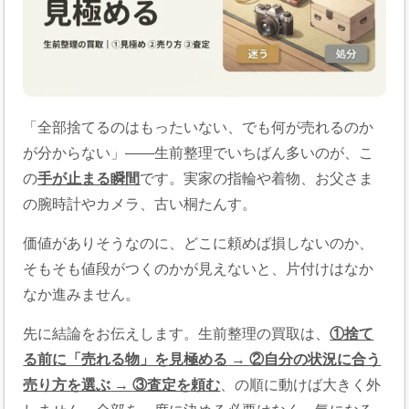
「全部捨てるのはもったいない、でも何が売れるのか
が分からない」——生前整理でいちばん多いのが、こ
の
手が止まる瞬間
です。実家の指輪や着物、お父さま
の腕時計やカメラ、古い桐たんす。
価値がありそうなのに、どこに頼めば損しないのか、
そもそも値段がつくのかが見えないと、片付けはなか
なか進みません。
先に結論をお伝えします。生前整理の買取は、
①捨て
る前に「売れる物」を見極める
→
②自分の状況に合う
売り方を選ぶ
→
③査定を頼む
、の順に動けば大きく外