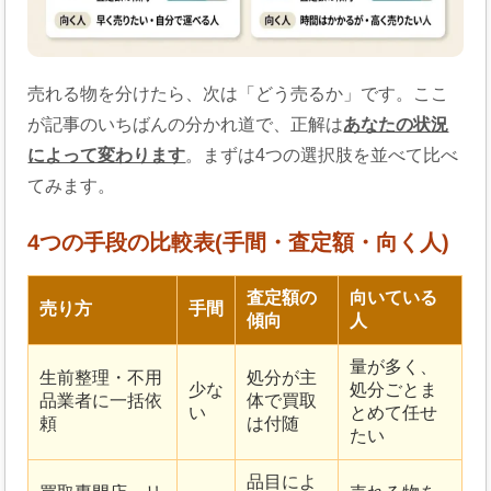
売れる物を分けたら、次は「どう売るか」です。ここ
が記事のいちばんの分かれ道で、正解は
あなたの状況
によって変わります
。まずは4つの選択肢を並べて比べ
てみます。
4つの手段の比較表(手間・査定額・向く人)
査定額の
向いている
売り方
手間
傾向
人
量が多く、
生前整理・不用
処分が主
少な
処分ごとま
品業者に一括依
体で買取
い
とめて任せ
頼
は付随
たい
品目によ