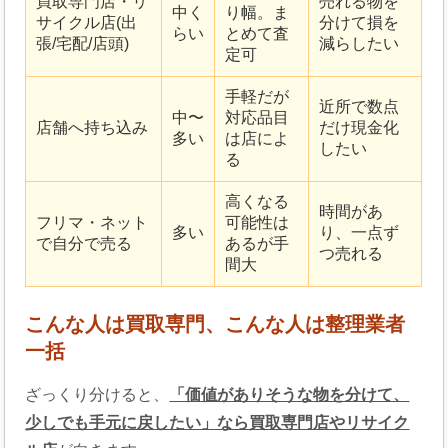
買取専門店・リ
売れる物を
中く
り幅。ま
サイクル店(出
分けて損を
らい
とめて査
張/宅配/店頭)
減らしたい
定可
手軽だが
近所で数点
中〜
対応品目
店舗へ持ち込み
だけ現金化
多い
は店によ
したい
る
高くなる
時間があ
フリマ・ネット
可能性は
多い
り、一点ず
で自分で売る
あるが手
つ売れる
間大
こんな人は買取専門、こんな人は整理業者
一括
ざっくり分けると、
「価値がありそうな物を分けて、
少しでも手元に戻したい」なら買取専門店やリサイク