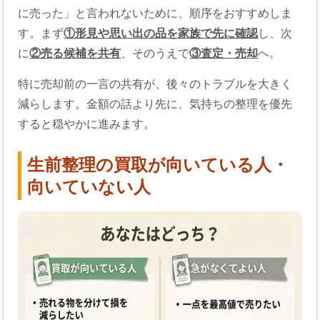
に売った」と言われないために、順序をおすすめしま
す。まず
①形見や思い出の品を家族で先に確認
し、次
に
②売る候補を共有
、そのうえで
③査定・売却
へ。
特に売却前の一言の共有が、後々のトラブルを大きく
減らします。金額の話より先に、気持ちの整理を優先
すると穏やかに進みます。
生前整理の買取が向いている人・
向いていない人