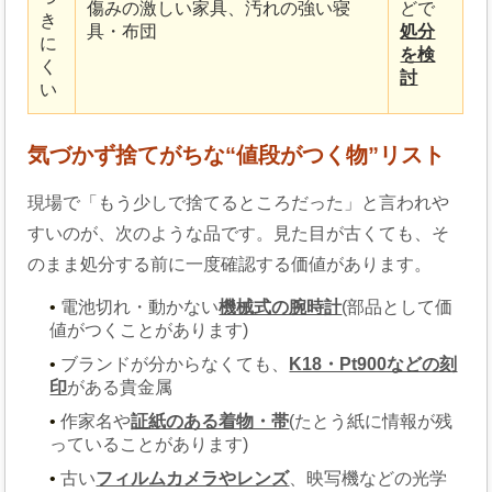
傷みの激しい家具、汚れの強い寝
どで
き
具・布団
処分
に
を検
く
討
い
気づかず捨てがちな“値段がつく物”リスト
現場で「もう少しで捨てるところだった」と言われや
すいのが、次のような品です。見た目が古くても、そ
のまま処分する前に一度確認する価値があります。
電池切れ・動かない
機械式の腕時計
(部品として価
値がつくことがあります)
ブランドが分からなくても、
K18・Pt900などの刻
印
がある貴金属
作家名や
証紙のある着物・帯
(たとう紙に情報が残
っていることがあります)
古い
フィルムカメラやレンズ
、映写機などの光学