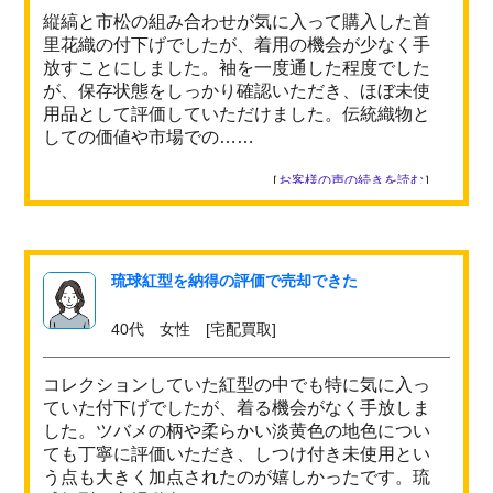
縦縞と市松の組み合わせが気に入って購入した首
里花織の付下げでしたが、着用の機会が少なく手
放すことにしました。袖を一度通した程度でした
が、保存状態をしっかり確認いただき、ほぼ未使
用品として評価していただけました。伝統織物と
しての価値や市場での……
［
お客様の声の続きを読む
］
琉球紅型を納得の評価で売却できた
40代 女性 [宅配買取]
コレクションしていた紅型の中でも特に気に入っ
ていた付下げでしたが、着る機会がなく手放しま
した。ツバメの柄や柔らかい淡黄色の地色につい
ても丁寧に評価いただき、しつけ付き未使用とい
う点も大きく加点されたのが嬉しかったです。琉