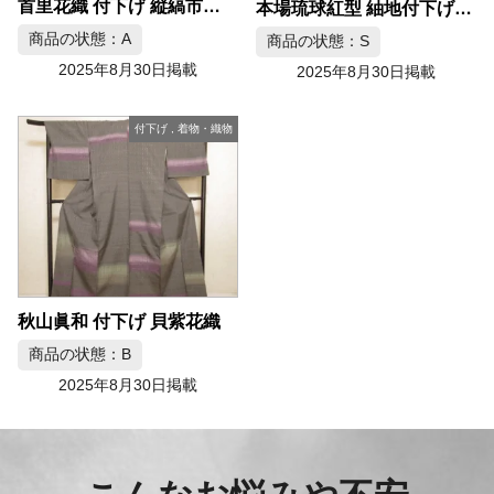
首里花織 付下げ 縦縞市松文様
本場琉球紅型 紬地付下げ ツバメ文様
商品の状態：A
商品の状態：S
2025年8月30日掲載
2025年8月30日掲載
付下げ
,
着物・織物
秋山眞和 付下げ 貝紫花織
商品の状態：B
2025年8月30日掲載