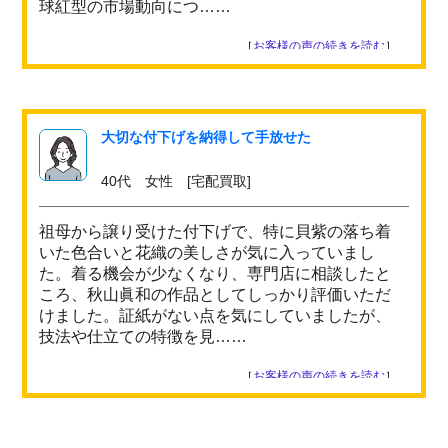
球紅型の市場動向につ……
［
お客様の声の続きを読む
］
大切な付下げを納得して手放せた
40代 女性 [宅配買取]
祖母から譲り受けた付下げで、特に貝紫の落ち着
いた色合いと花織の美しさが気に入っていまし
た。着る機会が少なくなり、専門店に相談したと
ころ、秋山眞和の作品としてしっかり評価いただ
けました。証紙がない点を気にしていましたが、
技法や仕立ての特徴を見……
［
お客様の声の続きを読む
］