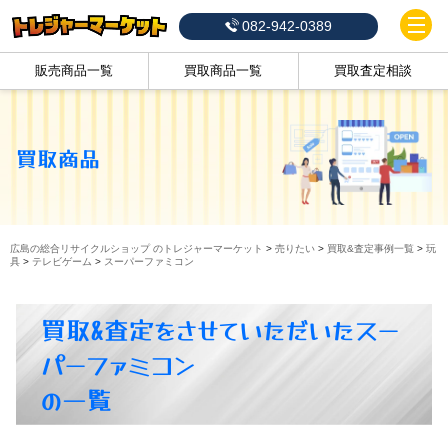
082-942-0389
販売商品一覧
買取商品一覧
買取査定相談
買取商品
広島の総合リサイクルショップ のトレジャーマーケット
>
売りたい
>
買取&査定事例一覧
>
玩
具
>
テレビゲーム
>
スーパーファミコン
買取&査定をさせていただいたスー
パーファミコン
の一覧