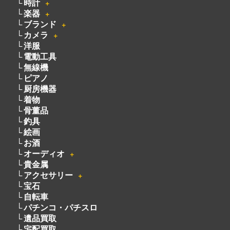
時計
＋
楽器
＋
ブランド
＋
カメラ
＋
洋服
電動工具
無線機
ピアノ
厨房機器
着物
骨董品
釣具
絵画
お酒
オーディオ
＋
貴金属
アクセサリー
＋
宝石
自転車
パチンコ・パチスロ
遺品買取
宅配買取