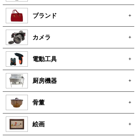
ブランド
+
カメラ
+
電動工具
+
厨房機器
+
骨董
+
絵画
+