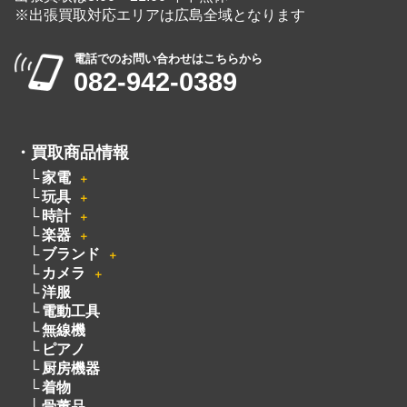
※出張買取対応エリアは広島全域となります
電話でのお問い合わせはこちらから
082-942-0389
・
買取商品情報
家電
＋
玩具
＋
時計
＋
楽器
＋
ブランド
＋
カメラ
＋
洋服
電動工具
無線機
ピアノ
厨房機器
着物
骨董品