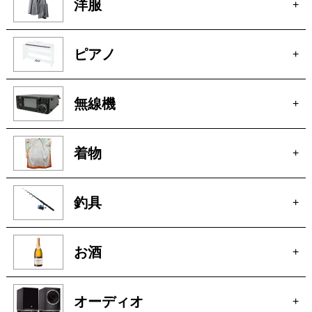
洋服
+
ピアノ
+
無線機
+
着物
+
釣具
+
お酒
+
オーディオ
+