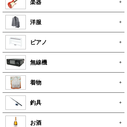
楽器
+
洋服
+
ピアノ
+
無線機
+
着物
+
釣具
+
お酒
+