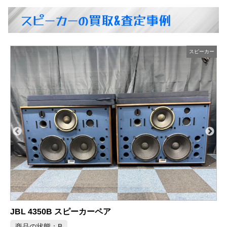
スピーカーの買取&査定事例
ー
スピーカー
Sound Fun ミライスピーカー ステレオ SF-MIRAIS6A
商品の状態：S