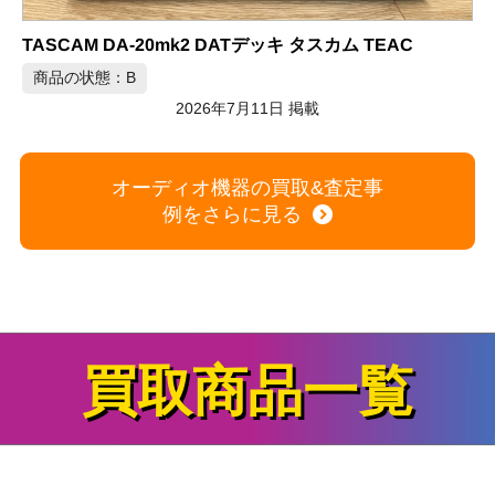
DENON プリメインアンプ PMA-2000
商品の状態：B
2026年7月11日 掲載
オーディオ機器の買取&査定事
例をさらに見る
S