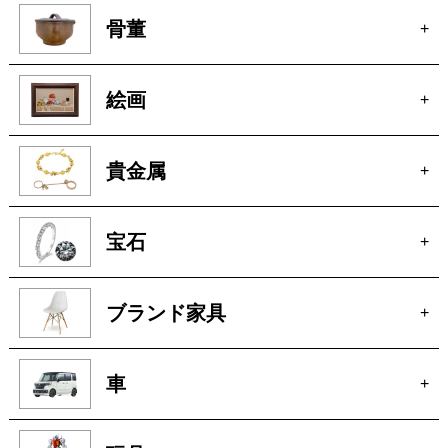
厨房機器
+
骨董
+
絵画
+
貴金属
+
宝石
+
ブランド家具
+