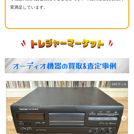
変満足しています。
オーディオ機器の買取&査定事例
キ
音響機器