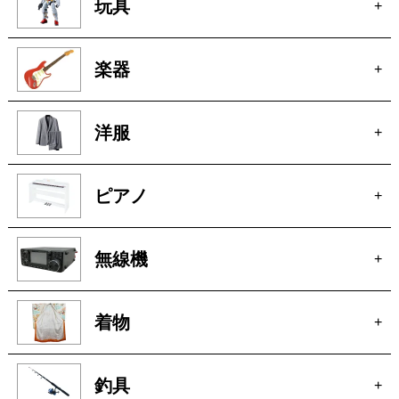
車
+
玩具
+
楽器
+
洋服
+
ピアノ
+
無線機
+