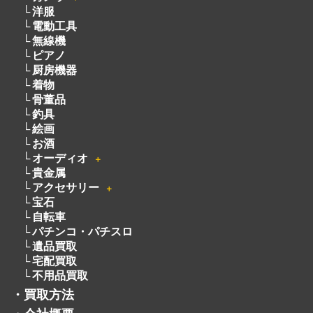
＋
玩具
＋
時計
＋
楽器
＋
ブランド
＋
カメラ
＋
洋服
電動工具
無線機
ピアノ
厨房機器
着物
骨董品
釣具
絵画
お酒
オーディオ
＋
貴金属
アクセサリー
＋
宝石
自転車
パチンコ・パチスロ