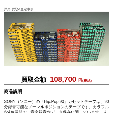
洋楽 買取&査定事例
108,700
買取金額
円
(税込)
商品説明
SONY（ソニー）の「Hip.Pop 90」カセットテープは、90
分録音可能なノーマルポジションのテープです。カラフル
な4色展開で、音楽録音やデータ保存に適しています。未