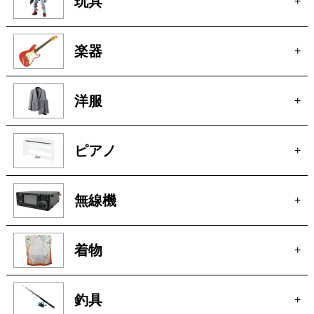
洋服
+
ピアノ
+
無線機
+
着物
+
釣具
+
お酒
+