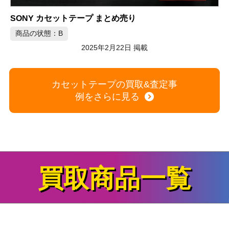
N
カセットテープの買取&査定事
例をさらに見る
買取商品一覧
家電
+