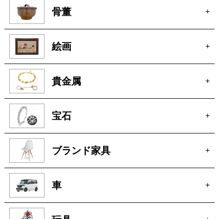
絵画
+
貴金属
+
宝石
+
ブランド家具
+
車
+
玩具
+
楽器
+