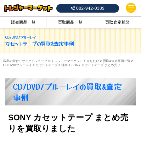
082-942-0389
販売商品一覧
買取商品一覧
買取査定相談
CD/DVD/ブルーレイ
カセットテープ
の買取&査定事例
広島の総合リサイクルショップ のトレジャーマーケット
>
売りたい
>
買取&査定事例一覧
>
CD/DVD/ブルーレイ
>
カセットテープ
>
洋楽
>
SONY カセットテープ まとめ売り
CD/DVD/ブルーレイの買取&査定
事例
SONY カセットテープ まとめ売
りを買取りました