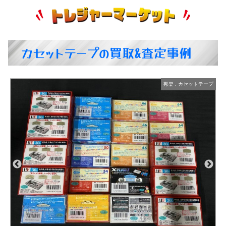
カセットテープの買取&査定事例
プ
洋楽
,
カセットテープ
SONY カセットテープ まとめ売り
商品の状態：S
2025年2月22日 掲載