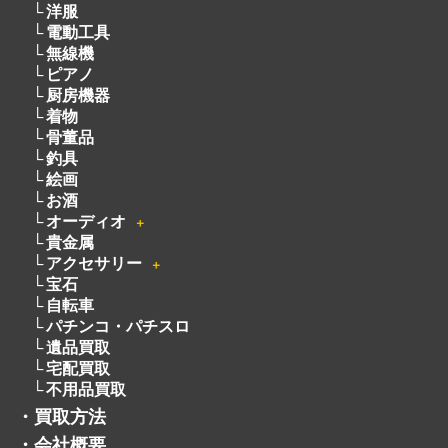
厨房機器
着物
骨董品
釣具
絵画
お酒
オーディオ
＋
貴金属
アクセサリー
＋
宝石
自転車
パチンコ・パチスロ
遺品買取
宅配買取
不用品買取
・
買取方法
・
会社概要
・
サービスメニュー
・
ライン
・
よくある質問