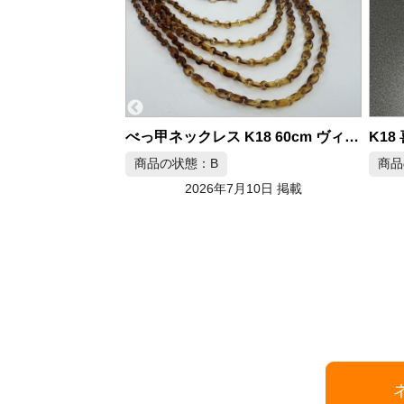
K18 喜平ネックレス 12面トリプル 50cm 30.2g
べっ甲ネックレス K18 60cm ヴィンテージ
商品の状態：A
月10日 掲載
2026年7月10日 掲載
商品