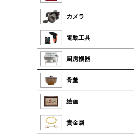
カメラ
電動工具
厨房機器
骨董
絵画
貴金属