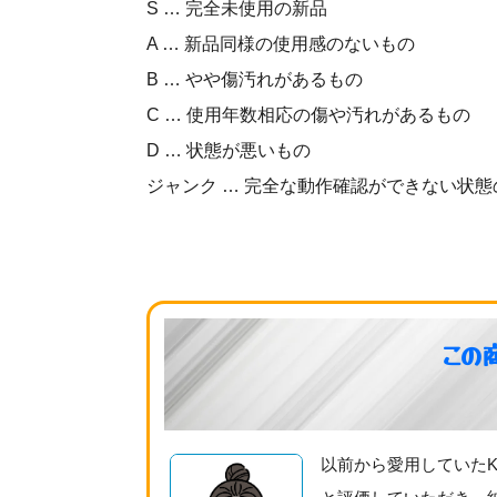
S … 完全未使用の新品
A … 新品同様の使用感のないもの
B … やや傷汚れがあるもの
C … 使用年数相応の傷や汚れがあるもの
D … 状態が悪いもの
ジャンク … 完全な動作確認ができない状態
この
以前から愛用していた