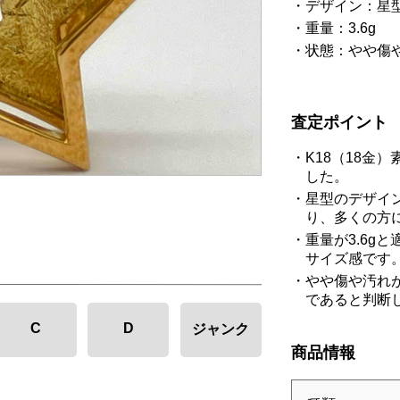
デザイン：星
重量：3.6g
状態：やや傷
査定ポイント
K18（18金
した。
星型のデザイ
り、多くの方
重量が3.6g
サイズ感です
やや傷や汚れ
であると判断
C
D
ジャンク
商品情報