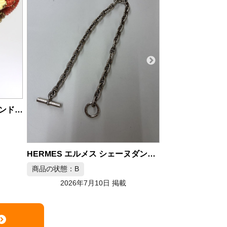
K18 イエローゴールド ネックレス 約13g
商品の状態：B
2026年7月9日 掲載
商品の状態：A
2026年
HERMES エルメス シェーヌダンクル MM ネックレス 70s 80s