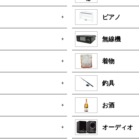
ピアノ
+
無線機
+
着物
+
釣具
+
お酒
+
オーディオ
+