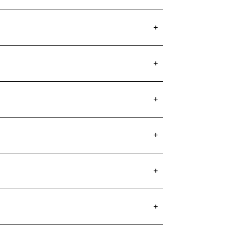
+
+
+
+
+
+