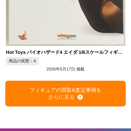
B
MORVLAB チビラくん ソフビ フィギュア ワンフェス2026冬
商品の状態：S
2026年5月17日 掲載
ールフィギュア
フィギュアの買取&査定事例を
さらに見る
買取商品一覧