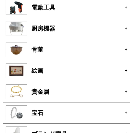
厨房機器
+
骨董
+
絵画
+
貴金属
+
宝石
+
ブランド家具
+
車
+