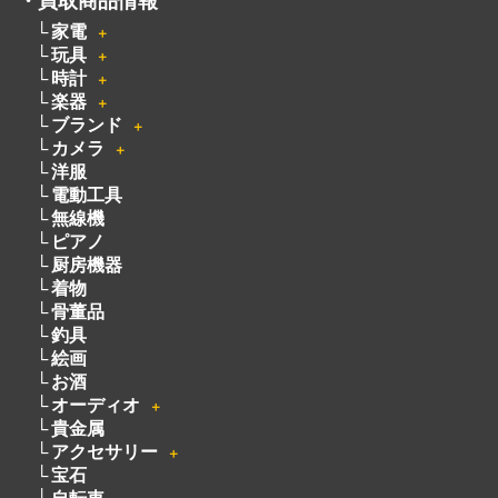
楽器
＋
ブランド
＋
カメラ
＋
洋服
電動工具
無線機
ピアノ
厨房機器
着物
骨董品
釣具
絵画
お酒
オーディオ
＋
貴金属
アクセサリー
＋
宝石
自転車
パチンコ・パチスロ
遺品買取
宅配買取