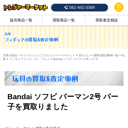
082-942-0389
販売商品一覧
買取商品一覧
買取査定相談
玩具
フィギュア
の買取&査定事例
広島の総合リサイクルショップ のトレジャーマーケット
>
売りたい
>
買取&査定事例一覧
>
玩
具
>
フィギュア
>
コミック・アニメ
>
Bandai ソフビ パーマン2号 パー子
玩具の買取&査定事例
Bandai ソフビ パーマン2号 パー
子を買取りました