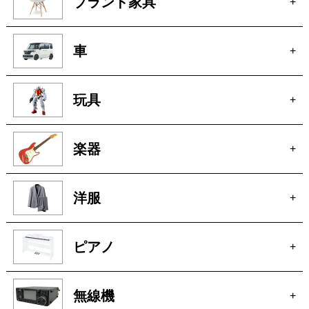
玩具
+
楽器
+
洋服
+
ピアノ
+
無線機
+
着物
+