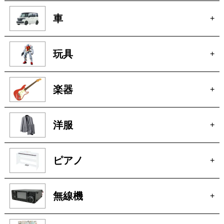
宝石
+
ブランド家具
+
車
+
玩具
+
楽器
+
洋服
+
ピアノ
+