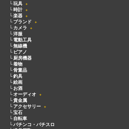
082-942-0389
・
買取商品情報
家電
＋
玩具
＋
時計
＋
楽器
＋
ブランド
＋
カメラ
＋
洋服
電動工具
無線機
ピアノ
厨房機器
着物
骨董品
釣具
絵画
お酒
オーディオ
＋