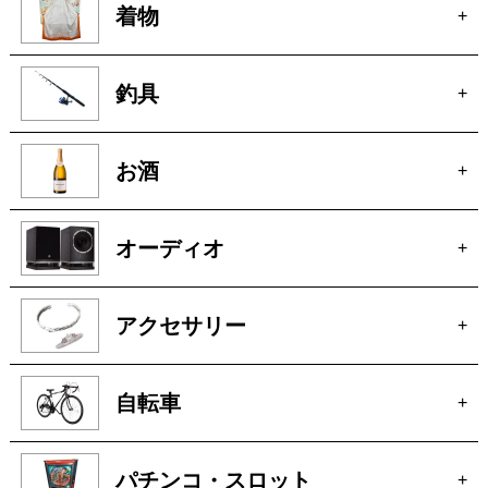
無線機
+
着物
+
釣具
+
お酒
+
オーディオ
+
アクセサリー
+