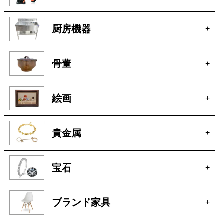
カメラ
+
電動工具
+
厨房機器
+
骨董
+
絵画
+
貴金属
+