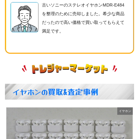
古いソニーのステレオイヤホンMDR-E484
を整理のために売却しました。希少な商品
だったので高い価格で買い取ってもらえて
満足です。
イヤホンの買取&査定事例
ン
イヤホン