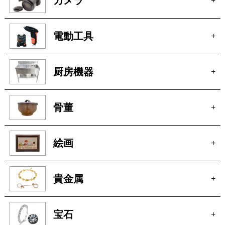
厨房機器
+
骨董
+
絵画
+
貴金属
+
宝石
+
ブランド家具
+