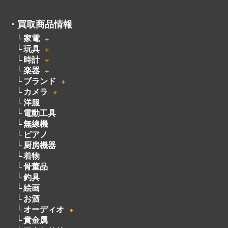
玩具
＋
時計
＋
楽器
＋
ブランド
＋
カメラ
＋
洋服
電動工具
無線機
ピアノ
厨房機器
着物
骨董品
釣具
絵画
お酒
オーディオ
＋
貴金属
アクセサリー
＋
宝石
自転車
パチンコ・パチスロ