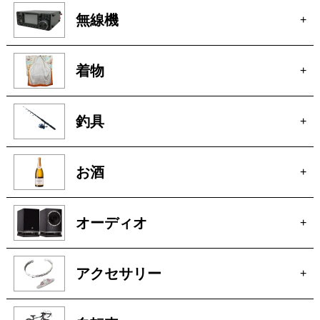
着物
+
釣具
+
お酒
+
オーディオ
+
アクセサリー
+
自転車
+
パチンコ・スロット
+