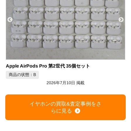
Apple AirPods Pro 第2世代 AirPods3 AirPods4 30個セット
商品の状態：C
2026年7月10日 掲載
イヤホンの買取&査定事例をさ
らに見る
S