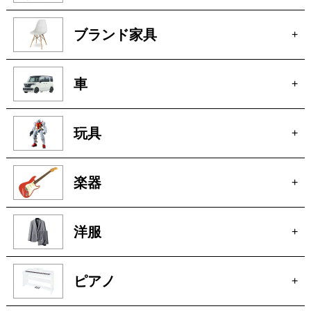
車
+
玩具
+
楽器
+
洋服
+
ピアノ
+
無線機
+