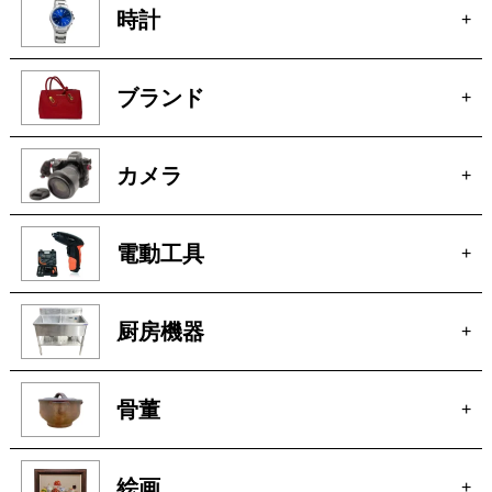
時計
+
ブランド
+
カメラ
+
電動工具
+
厨房機器
+
骨董
+
絵画
+