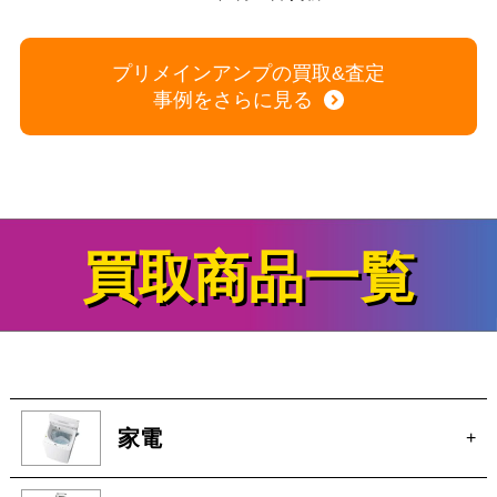
M
プリメインアンプの買取&査定
事例をさらに見る
買取商品一覧
家電
+