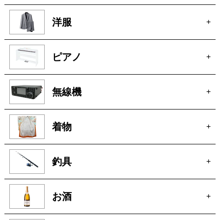
洋服
+
ピアノ
+
無線機
+
着物
+
釣具
+
お酒
+