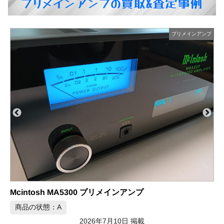
プリメインアンプの買取&査定事例
プ
プリメインアンプ
LUXMAN L-590AX MARKⅡ プリメインアンプ
商品の状態：B
2026年7月10日 掲載