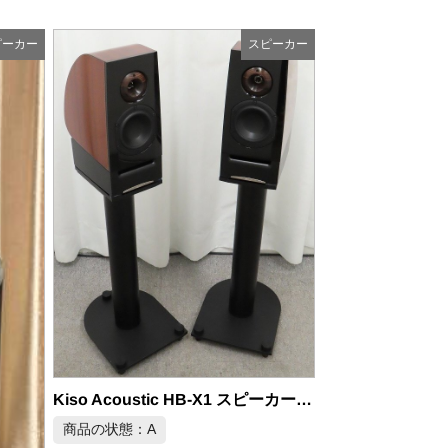
ピーカー
スピーカー
Focal Sopra No.2 フロアスタンディング スピーカー
商品の状態：S
Voxativ AC-
2026年7月9日 掲載
商品の状態：A
2026年
Kiso Acoustic HB-X1 スピーカーペア PODIUM専用スタンド付