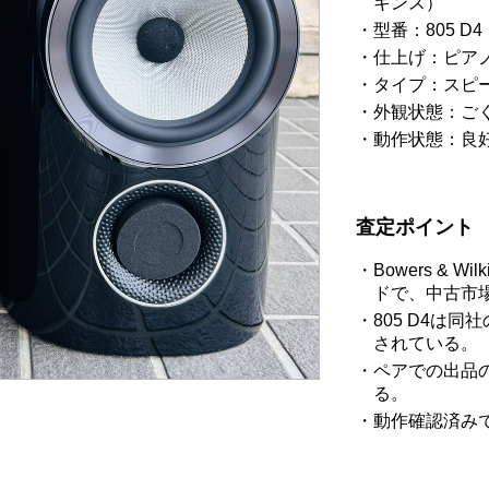
キンス）
型番：805 D4
仕上げ：ピア
タイプ：スピ
外観状態：ご
動作状態：良
査定ポイント
Bowers &
ドで、中古市
805 D4は
されている。
ペアでの出品
る。
動作確認済み