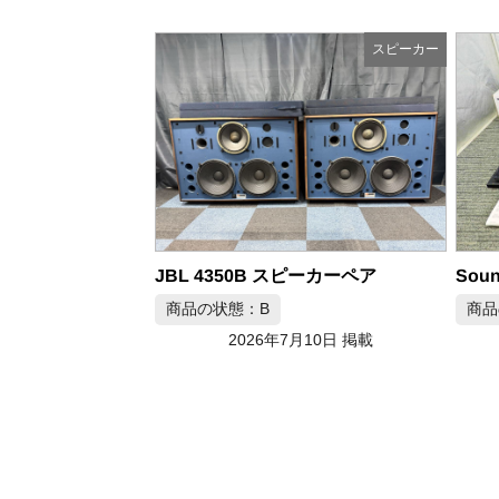
スピーカー
スピーカー
ピーカーペア
Sound Fun ミライスピーカー ステレオ SF-MIRAIS6A
商品の状態：S
月10日 掲載
2026年7月10日 掲載