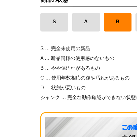
商品の状態
S
A
B
S … 完全未使用の新品
A … 新品同様の使用感のないもの
B … やや傷汚れがあるもの
C … 使用年数相応の傷や汚れがあるもの
D … 状態が悪いもの
ジャンク … 完全な動作確認ができない状態
この