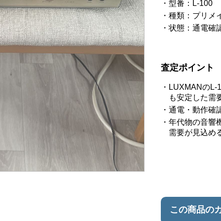
型番：L-100
種類：プリメ
状態：通電確
査定ポイント
LUXMANの
も安定した需
通電・動作確
年代物の音響
需要が見込め
この商品の