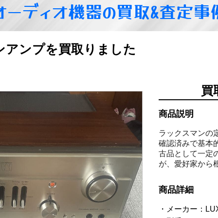
オーディオ機器の買取&査定事
リメインアンプを買取りました
買
商品説明
ラックスマンの定番
確認済みで基本
古品として一定
が、愛好家から
商品詳細
メーカー：LU