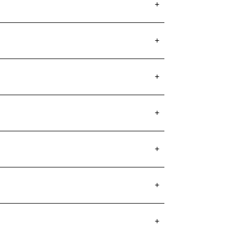
+
+
+
+
+
+
+