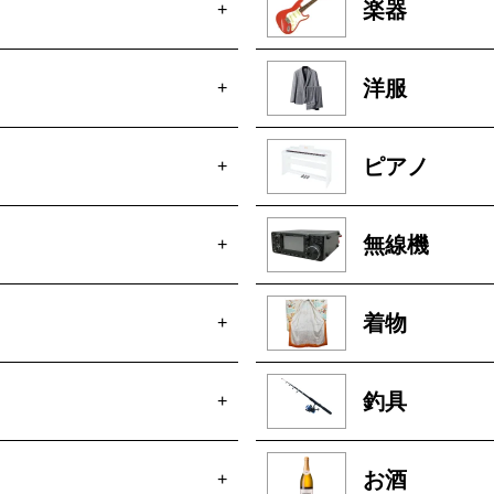
楽器
+
洋服
+
ピアノ
+
無線機
+
着物
+
釣具
+
お酒
+