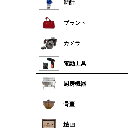
時計
ブランド
カメラ
電動工具
厨房機器
骨董
絵画