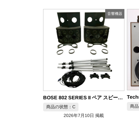
音響機器
音響機器
Technics SB-X5 3way SPEAKER テクニクス スピーカー ペア
BOSE 802 SERIES II ペア スピーカー
商品の状態：A
商品
2026年7月10日 掲載
月10日 掲載