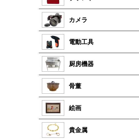
カメラ
電動工具
厨房機器
骨董
絵画
貴金属