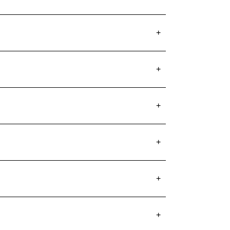
+
+
+
+
+
+