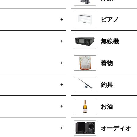
ピアノ
+
無線機
+
着物
+
釣具
+
お酒
+
オーディオ
+