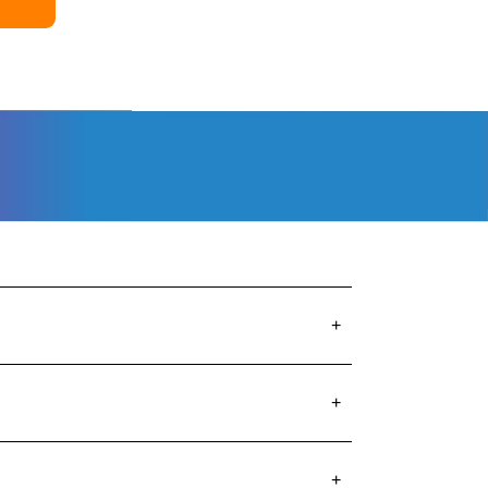
+
+
+