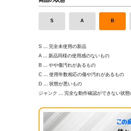
商品の状態
S
A
B
S … 完全未使用の新品
A … 新品同様の使用感のないもの
B … やや傷汚れがあるもの
C … 使用年数相応の傷や汚れがあるもの
D … 状態が悪いもの
ジャンク … 完全な動作確認ができない状態
この