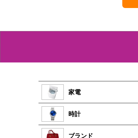
家電
時計
ブランド