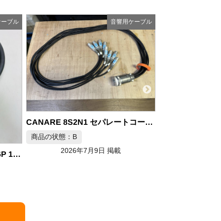
ケーブル
音響用ケーブル
CANARE 8S2N1 セパレートコード PA機器 プロ用
CANARE L-4E5C 16ch マルチケーブル 約1.5m
商品の状態：B
商品の状態：B
2026年7月9日 掲載
2026年