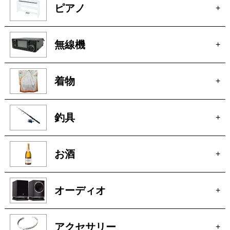
洋服
+
ピアノ
+
無線機
+
着物
+
釣具
+
お酒
+