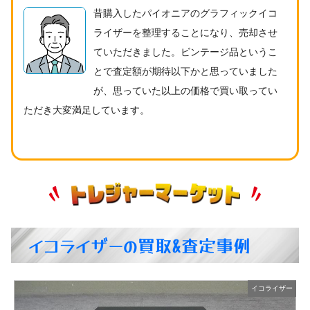
昔購入したパイオニアのグラフィックイコ
ライザーを整理することになり、売却させ
ていただきました。ビンテージ品というこ
とで査定額が期待以下かと思っていました
が、思っていた以上の価格で買い取ってい
ただき大変満足しています。
イコライザーの買取&査定事例
ー
イコライザー