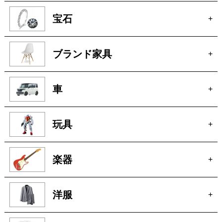
貴金属
+
宝石
+
ブランド家具
+
車
+
玩具
+
楽器
+