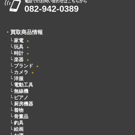
定休日：月曜日・火曜日
出張買取は8:00～21:00 年中無休
※出張買取対応エリアは広島全域となります
電話でのお問い合わせはこちらから
082-942-0389
・
買取商品情報
家電
＋
玩具
＋
時計
＋
楽器
＋
ブランド
＋
カメラ
＋
洋服
電動工具
無線機
ピアノ
厨房機器