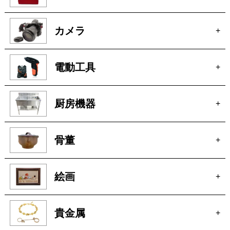
時計
+
ブランド
+
カメラ
+
電動工具
+
厨房機器
+
骨董
+
絵画
+