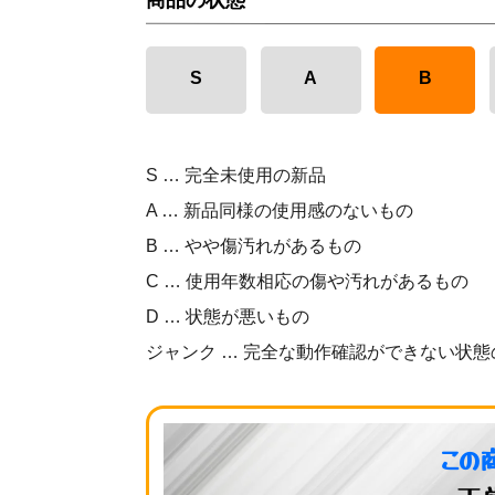
商品の状態
S
A
B
S … 完全未使用の新品
A … 新品同様の使用感のないもの
B … やや傷汚れがあるもの
C … 使用年数相応の傷や汚れがあるもの
D … 状態が悪いもの
ジャンク … 完全な動作確認ができない状態
この