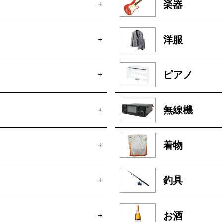
楽器
+
洋服
+
ピアノ
+
無線機
+
着物
+
釣具
+
お酒
+