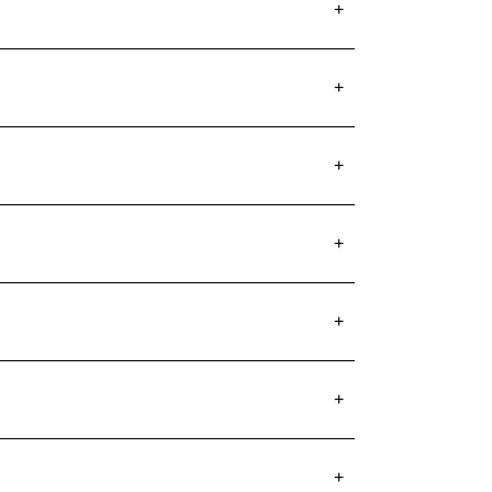
+
+
+
+
+
+
+