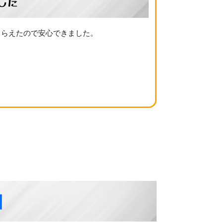
した
もらえたので安心できました。
例