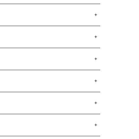
+
+
+
+
+
+