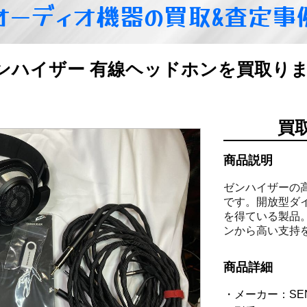
オーディオ機器の買取&査定事
0S ゼンハイザー 有線ヘッドホンを買取り
買
商品説明
ゼンハイザーの高
です。開放型ダ
を得ている製品
ンから高い支持
商品詳細
メーカー：SE