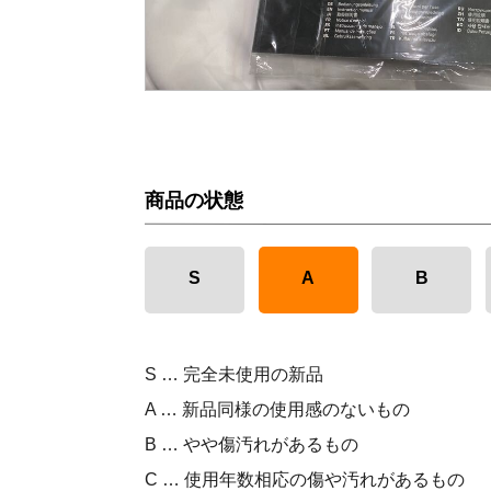
商品の状態
S
A
B
S … 完全未使用の新品
A … 新品同様の使用感のないもの
B … やや傷汚れがあるもの
C … 使用年数相応の傷や汚れがあるもの