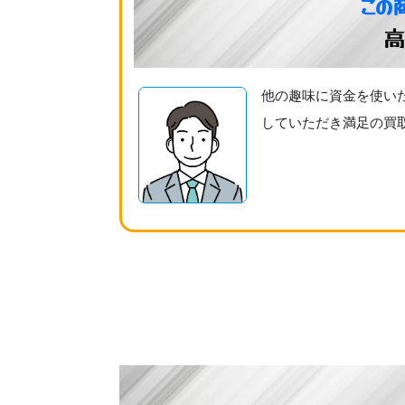
この
高
他の趣味に資金を使い
していただき満足の買