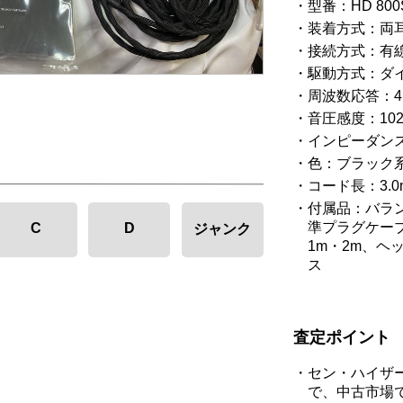
型番：HD 800
装着方式：両
接続方式：有
駆動方式：ダ
周波数応答：4.
音圧感度：102.
インピーダンス
色：ブラック
コード長：3.0
付属品：バラン
準プラグケー
C
D
ジャンク
1m・2m、
ス
査定ポイント
セン・ハイザー
で、中古市場