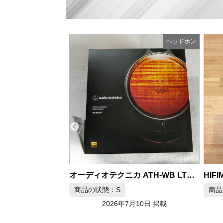
ヘッドホン
ヘッドホン
HIFIMAN HE1000V2 平面駆動型ヘッドホン
オーディオテクニカ ATH-WB LTD ポータブルヘッドホン
商品の状態：S
月10日 掲載
2026年7月10日 掲載