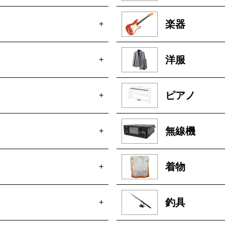
楽器
+
洋服
+
ピアノ
+
無線機
+
着物
+
釣具
+