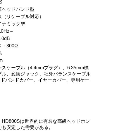
S
耳ヘッドバンド型
線（リケーブル対応）
イナミック型
0Hz～
0dB
：300Ω
系
m
スケーブル（4.4mmプラグ）、6.35mm標
ブル、変換ジャック、社外バランスケーブル
ヘッドバンドカバー、イヤーカバー、専用ケー
HD800Sは世界的に有名な高級ヘッドホン
でも安定した需要がある。