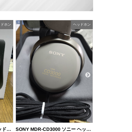
ッドホン
ヘッドホン
商品の状態：A
2026年
GRADO GH1 ヘリテージシリーズ ヘッドホン
SONY MDR-CD3000 ソニー ヘッドフォン バイオセルロース