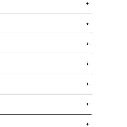
+
+
+
+
+
+
+