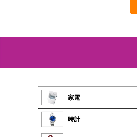
家電
時計