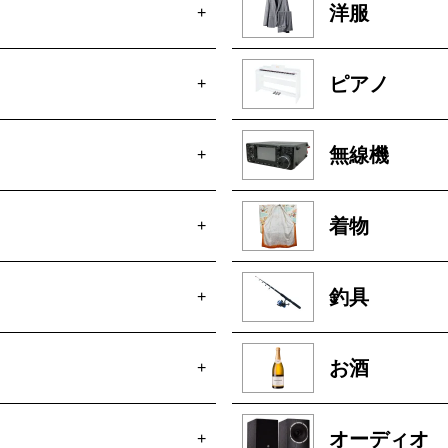
洋服
+
ピアノ
+
無線機
+
着物
+
釣具
+
お酒
+
オーディオ
+