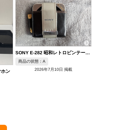
SONY E-282 昭和レトロビンテージイヤホン
MADOO typ821 有線イヤホン
商品の状態：A
商品の状態：A
2026年7月10日 掲載
2026年