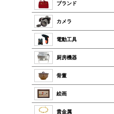
ブランド
カメラ
電動工具
厨房機器
骨董
絵画
貴金属