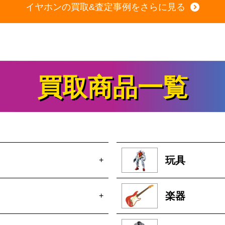
イヤホンの買取&査定事例をさらに見る
買取商品一覧
玩具
+
楽器
+