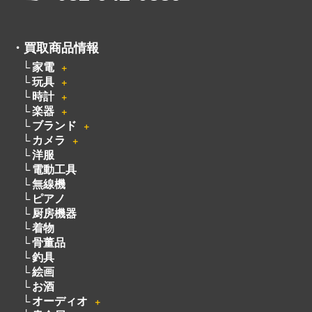
広島県広島市中区大手町５丁目9-2
営業時間：10:00～19:00
定休日：月曜日・火曜日
出張買取は8:00～21:00 年中無休
※出張買取対応エリアは広島全域となります
電話でのお問い合わせはこちらから
082-942-0389
・
買取商品情報
家電
＋
玩具
＋
時計
＋
楽器
＋
ブランド
＋
カメラ
＋