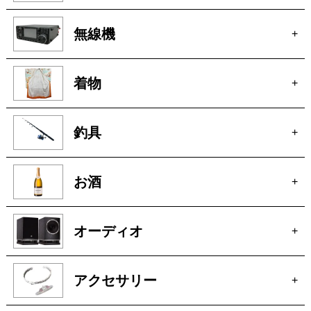
玩具
+
楽器
+
洋服
+
ピアノ
+
無線機
+
着物
+
釣具
+