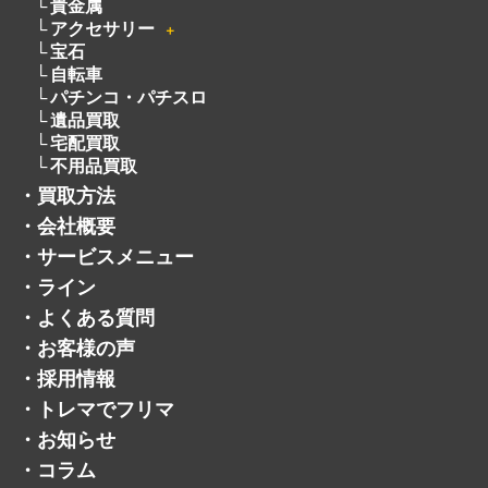
洋服
電動工具
無線機
ピアノ
厨房機器
着物
骨董品
釣具
絵画
お酒
オーディオ
＋
貴金属
アクセサリー
＋
宝石
自転車
パチンコ・パチスロ
遺品買取
宅配買取
不用品買取
・
買取方法
・
会社概要