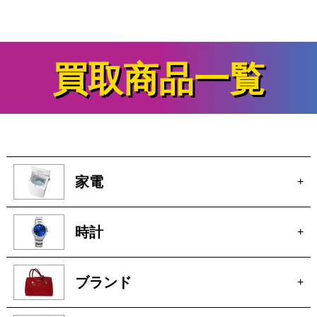
SONY MDウォークマン MZ-EP11 ポータブルMDプレーヤー
商品の状態：B
2026年7月10日 掲載
MDプレーヤーの買取&査定事例
をさらに見る
買取商品一覧