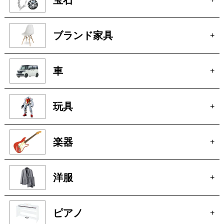
骨董
+
絵画
+
貴金属
+
宝石
+
ブランド家具
+
車
+