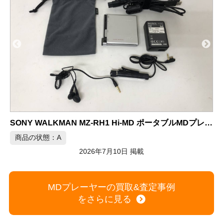
N MZ-RH1 Hi-MD ポータブルMDプレーヤー