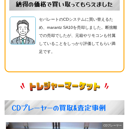
納得の価格で買い取ってもらえました
セパレートのCDシステムに買い替えるた
め、marantz SA10を売却しました。断捨離
での売却でしたが、元箱やリモコンも付属
していることをしっかり評価してもらい満
足です。
CDプレーヤーの買取&査定事例
ー
CDプレーヤー