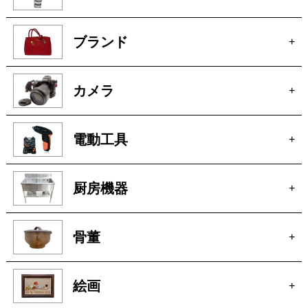
カメラ
+
電動工具
+
厨房機器
+
骨董
+
絵画
+
貴金属
+