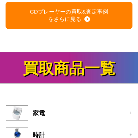
S
買取商品一覧
家電
+
時計
+
ブランド
+