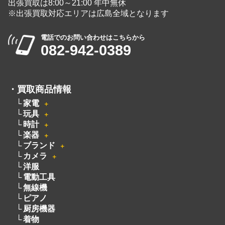
082-942-0389
・
買取商品情報
家電
＋
玩具
＋
時計
＋
楽器
＋
ブランド
＋
カメラ
＋
洋服
電動工具
無線機
ピアノ
厨房機器
着物
骨董品
釣具
絵画
お酒