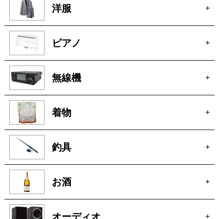
ピアノ
+
無線機
+
着物
+
釣具
+
お酒
+
オーディオ
+
アクセサリー
+