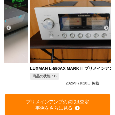
LUXMAN L-590AX MARKⅡ プリメインアンプ
商品の状態：B
2026年7月10日 掲載
M
プリメインアンプの買取&査定
事例をさらに見る