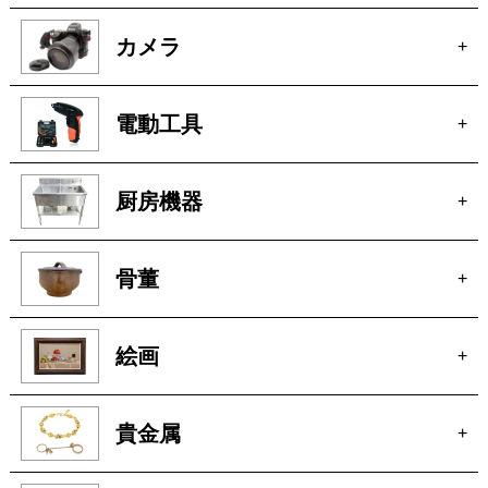
カメラ
+
電動工具
+
厨房機器
+
骨董
+
絵画
+
貴金属
+