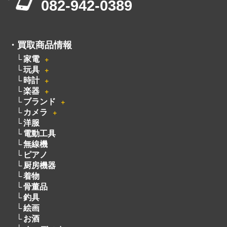
082-942-0389
・
買取商品情報
家電
＋
玩具
＋
時計
＋
楽器
＋
ブランド
＋
カメラ
＋
洋服
電動工具
無線機
ピアノ
厨房機器
着物
骨董品
釣具
絵画
お酒