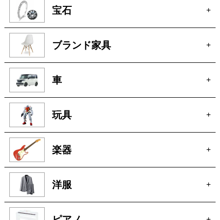
宝石
+
ブランド家具
+
車
+
玩具
+
楽器
+
洋服
+
ピアノ
+